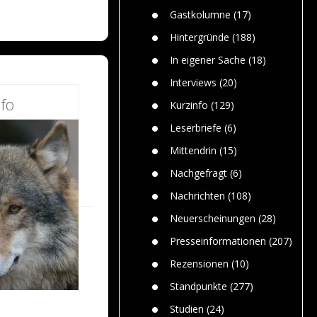
n
Gefährlic
Wolf faszi
Gastkolumne
(17)
Wolfs ge
dem Men
Hintergründe
(188)
Jim Bran
In eigener Sache
(18)
Warum W
Mensche
Interviews
(20)
gelegentl
fo
Kurzinfo
(129)
Dr. Frank
Die Jagd,
Leserbriefe
(6)
und die J
Mittendrin
(15)
Nachgefragt
(6)
Nachrichten
(108)
Neuerscheinungen
(28)
Presseinformationen
(207)
Rezensionen
(10)
Standpunkte
(277)
Studien
(24)