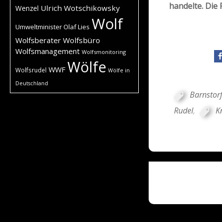
handelte. Die
Ulrich Wotschikowsky
Wenzel
Wolf
Umweltminister Olaf Lies
Wolfsberater
Wolfsbüro
Wolfsmanagement
Wolfsmonitoring
Wölfe
WWF
Wolfsrudel
Wölfe in
Deutschland
Barnstor
Rudel
,
K
Posts
navigati