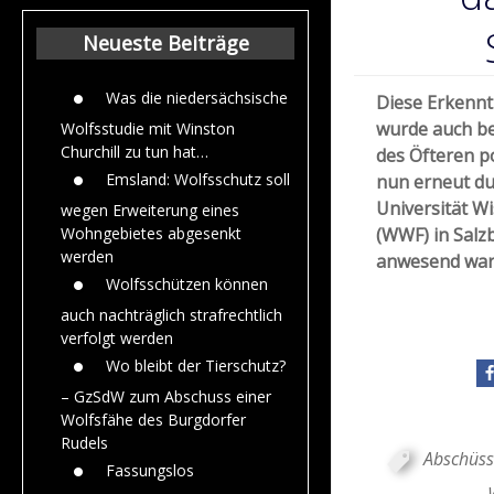
Beiträge aus de
Jahr 2015
Neueste Beiträge
Was die niedersächsische
Diese Erkenntn
wurde auch be
Wolfsstudie mit Winston
Churchill zu tun hat…
des Öfteren po
Emsland: Wolfsschutz soll
nun erneut du
Universität W
wegen Erweiterung eines
(WWF) in Salzb
Wohngebietes abgesenkt
werden
anwesend war
Wolfsschützen können
auch nachträglich strafrechtlich
verfolgt werden
Wo bleibt der Tierschutz?
– GzSdW zum Abschuss einer
Wolfsfähe des Burgdorfer
Rudels
Abschüss
Fassungslos