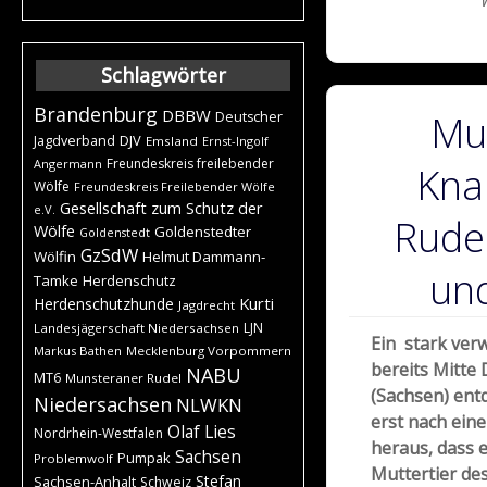
Schlagwörter
Brandenburg
DBBW
Mut
Deutscher
DJV
Jagdverband
Emsland
Ernst-Ingolf
Freundeskreis freilebender
Angermann
Kna
Wölfe
Freundeskreis Freilebender Wölfe
Gesellschaft zum Schutz der
e.V.
Rude
Wölfe
Goldenstedter
Goldenstedt
GzSdW
Wölfin
Helmut Dammann-
un
Tamke
Herdenschutz
Kurti
Herdenschutzhunde
Jagdrecht
LJN
Landesjägerschaft Niedersachsen
Ein stark ver
Markus Bathen
Mecklenburg Vorpommern
bereits Mitt
NABU
MT6
Munsteraner Rudel
(Sachsen) entde
Niedersachsen
NLWKN
erst nach ein
Olaf Lies
Nordrhein-Westfalen
heraus, dass e
Sachsen
Pumpak
Problemwolf
Muttertier de
Stefan
Sachsen-Anhalt
Schweiz