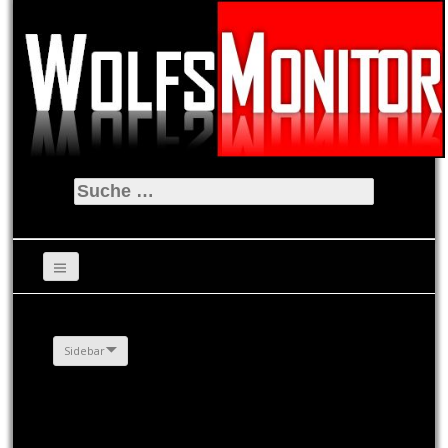
Suche
nach:
Sidebar