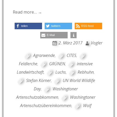
Read more… →
teilen
twittern
RSS-feed
E-Mail
2. März 2017
Vogler
Agrarwende
,
CITES
,
Feldlerche
,
GRÜNEN
,
intensive
Landwirtschaft
,
Luchs
,
Rebhuhn
,
Stefan Körner
,
UN World Wildlife
Day
,
Washingtoner
Artenschutzabkommen
,
Washingtoner
Artenschutzübereinkommen
,
Wolf