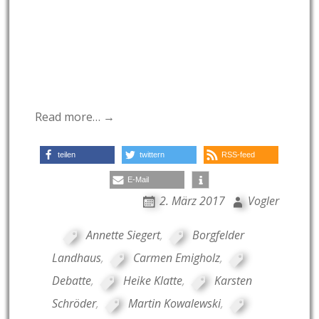
Read more… →
teilen
twittern
RSS-feed
E-Mail
2. März 2017
Vogler
Annette Siegert
,
Borgfelder
Landhaus
,
Carmen Emigholz
,
Debatte
,
Heike Klatte
,
Karsten
Schröder
,
Martin Kowalewski
,