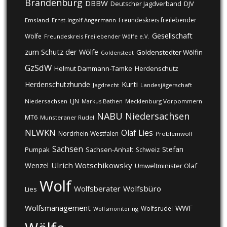
Brandenburg
DBBW
DJV
Deutscher Jagdverband
Freundeskreis freilebender
Emsland
Ernst-Ingolf Angermann
Gesellschaft
Wölfe
Freundeskreis Freilebender Wölfe e.V.
zum Schutz der Wölfe
Goldenstedter Wölfin
Goldenstedt
GzSdW
Helmut Dammann-Tamke
Herdenschutz
Kurti
Herdenschutzhunde
Jagdrecht
Landesjägerschaft
LJN
Niedersachsen
Markus Bathen
Mecklenburg Vorpommern
NABU
Niedersachsen
MT6
Munsteraner Rudel
NLWKN
Olaf Lies
Nordrhein-Westfalen
Problemwolf
Sachsen
Stefan
Pumpak
Sachsen-Anhalt
Schweiz
Ulrich Wotschikowsky
Wenzel
Umweltminister Olaf
Wolf
Wolfsberater
Wolfsbüro
Lies
Wolfsmanagement
WWF
Wolfsrudel
Wolfsmonitoring