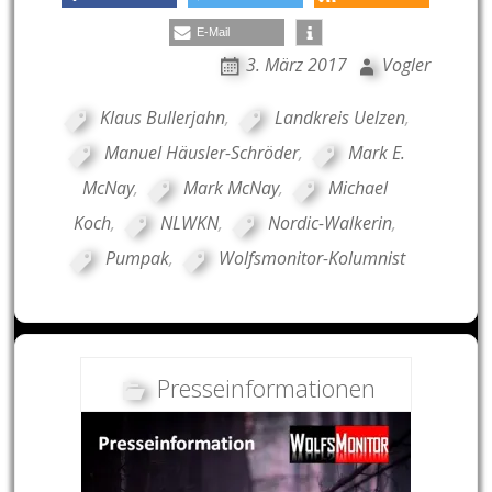
E-Mail
3. März 2017
Vogler
Klaus Bullerjahn
,
Landkreis Uelzen
,
Manuel Häusler-Schröder
,
Mark E.
McNay
,
Mark McNay
,
Michael
Koch
,
NLWKN
,
Nordic-Walkerin
,
Pumpak
,
Wolfsmonitor-Kolumnist
Presseinformationen