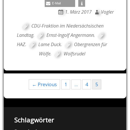
E-Mail
1. März 2017
Vogler
CDU-Fraktion im Niedersächsischen
Landtag
,
Ernst-Ingolf Angermann
,
HAZ
,
Lame Duck
,
Obergrenzen für
Wölfe
,
Wolfsrudel
Posts
← Previous
1
…
4
5
navigation
Schlagwörter