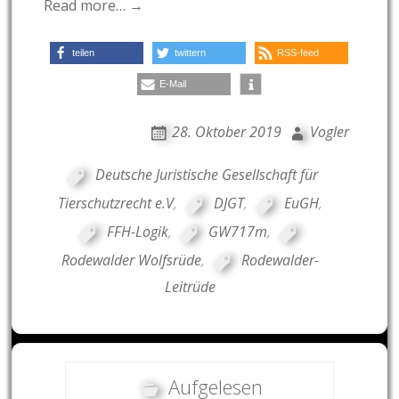
Read more… →
teilen
twittern
RSS-feed
E-Mail
28. Oktober 2019
Vogler
Deutsche Juristische Gesellschaft für
Tierschutzrecht e.V
,
DJGT
,
EuGH
,
FFH-Logik
,
GW717m
,
Rodewalder Wolfsrüde
,
Rodewalder-
Leitrüde
Aufgelesen