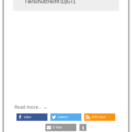
Tierschutzrecht (DJGT).
Read more… →
teilen
twittern
RSS-feed
E-Mail