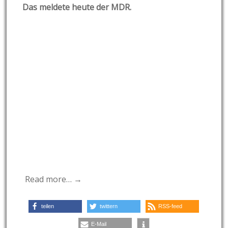
Das meldete heute der MDR.
Read more… →
teilen
twittern
RSS-feed
E-Mail