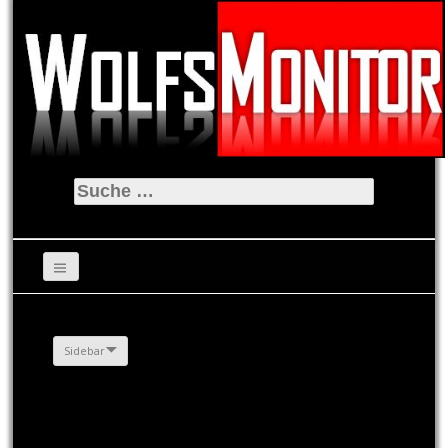
Suche
nach:
Sidebar