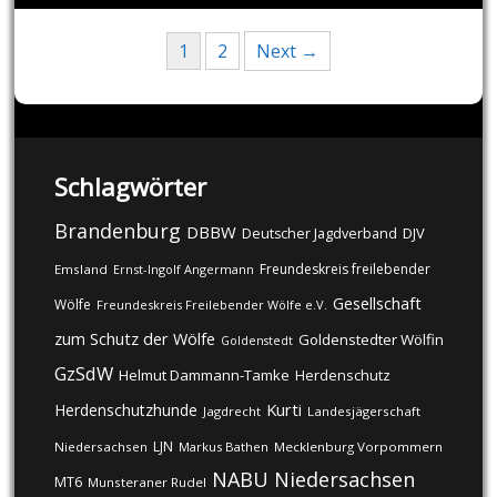
Posts
1
2
Next →
navigation
Schlagwörter
Brandenburg
DBBW
DJV
Deutscher Jagdverband
Freundeskreis freilebender
Emsland
Ernst-Ingolf Angermann
Gesellschaft
Wölfe
Freundeskreis Freilebender Wölfe e.V.
zum Schutz der Wölfe
Goldenstedter Wölfin
Goldenstedt
GzSdW
Helmut Dammann-Tamke
Herdenschutz
Kurti
Herdenschutzhunde
Jagdrecht
Landesjägerschaft
LJN
Niedersachsen
Markus Bathen
Mecklenburg Vorpommern
NABU
Niedersachsen
MT6
Munsteraner Rudel