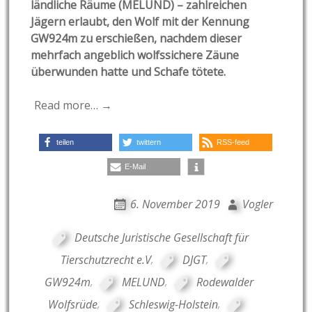
ländliche Räume (MELUND) – zahlreichen
Jägern erlaubt, den Wolf mit der Kennung
GW924m zu erschießen, nachdem dieser
mehrfach angeblich wolfssichere Zäune
überwunden hatte und Schafe tötete.
Read more… →
teilen
twittern
RSS-feed
E-Mail
6. November 2019
Vogler
Deutsche Juristische Gesellschaft für
Tierschutzrecht e.V
,
DJGT
,
GW924m
,
MELUND
,
Rodewalder
Wolfsrüde
,
Schleswig-Holstein
,