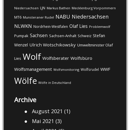
LJN
Niedersachsen
Markus Bathen
Mecklenburg Vorpommern
NABU
Niedersachsen
MT6
Munsteraner Rudel
NLWKN
Olaf Lies
Nordrhein-Westfalen
Problemwolf
Sachsen
Stefan
Pumpak
Sachsen-Anhalt
Schweiz
Ulrich Wotschikowsky
Wenzel
Umweltminister Olaf
Wolf
Wolfsberater
Wolfsbüro
Lies
Wolfsmanagement
WWF
Wolfsrudel
Wolfsmonitoring
Wölfe
Wölfe in Deutschland
Archive
August 2021
(1)
Mai 2021
(3)