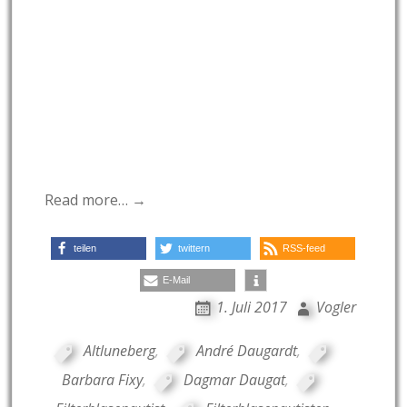
Read more… →
teilen
twittern
RSS-feed
E-Mail
1. Juli 2017
Vogler
Altluneberg
,
André Daugardt
,
Barbara Fixy
,
Dagmar Daugat
,