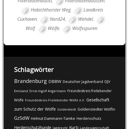
Filterblasenautist
,
Filterblasenautisten
,
Habichthorster Weg
,
Landkreis
Cuxhaven
,
Nord24
,
Wehdel
,
Wolf
,
Wölfe
,
Wolfsspuren
Schlagwörter
Brandenburg
DBBW
DJV
Deutscher Jagdverband
Freundeskreis freilebender
Emsland
Ernst-Ingolf Angermann
Gesellschaft
Wölfe
Freundeskreis Freilebender Wölfe e.V.
zum Schutz der Wölfe
Goldenstedter Wölfin
Goldenstedt
GzSdW
Helmut Dammann-Tamke
Herdenschutz
Kurti
Herdenschutzhunde
Jagdrecht
Landesjägerschaft