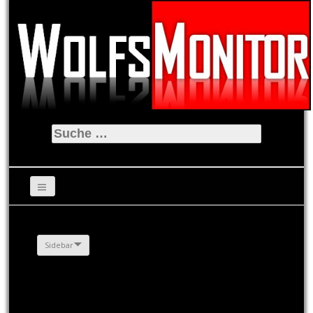
Suche
nach:
Sidebar