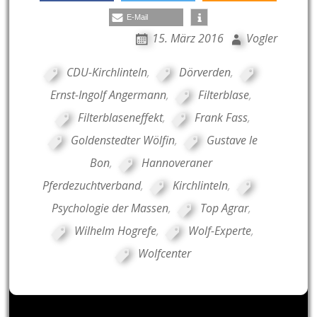
E-Mail
15. März 2016
Vogler
CDU-Kirchlinteln
,
Dörverden
,
Ernst-Ingolf Angermann
,
Filterblase
,
Filterblaseneffekt
,
Frank Fass
,
Goldenstedter Wölfin
,
Gustave le
Bon
,
Hannoveraner
Pferdezuchtverband
,
Kirchlinteln
,
Psychologie der Massen
,
Top Agrar
,
Wilhelm Hogrefe
,
Wolf-Experte
,
Wolfcenter