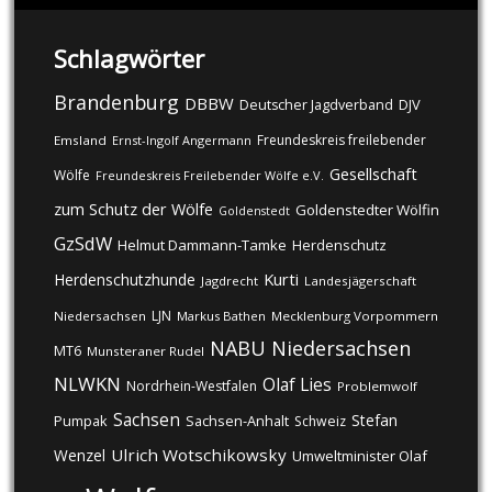
Schlagwörter
Brandenburg
DBBW
DJV
Deutscher Jagdverband
Freundeskreis freilebender
Emsland
Ernst-Ingolf Angermann
Gesellschaft
Wölfe
Freundeskreis Freilebender Wölfe e.V.
zum Schutz der Wölfe
Goldenstedter Wölfin
Goldenstedt
GzSdW
Helmut Dammann-Tamke
Herdenschutz
Kurti
Herdenschutzhunde
Jagdrecht
Landesjägerschaft
LJN
Niedersachsen
Markus Bathen
Mecklenburg Vorpommern
NABU
Niedersachsen
MT6
Munsteraner Rudel
NLWKN
Olaf Lies
Nordrhein-Westfalen
Problemwolf
Sachsen
Stefan
Pumpak
Sachsen-Anhalt
Schweiz
Ulrich Wotschikowsky
Wenzel
Umweltminister Olaf