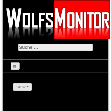
Suche
nach:
Sidebar