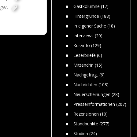
n
Gefährlic
Wolf faszi
Gastkolumne
(17)
nger
,
Wolfs ge
dem Men
Hintergründe
(188)
Jim Bran
In eigener Sache
(18)
Warum W
Mensche
Interviews
(20)
gelegentl
Kurzinfo
(129)
Dr. Frank
Die Jagd,
Leserbriefe
(6)
und die J
Mittendrin
(15)
Nachgefragt
(6)
Nachrichten
(108)
Neuerscheinungen
(28)
Presseinformationen
(207)
Rezensionen
(10)
Standpunkte
(277)
Studien
(24)