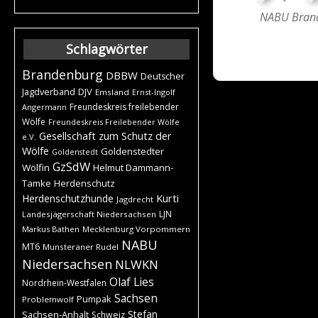
NABU Bran
Schlagwörter
Brandenburg
DBBW
Deutscher
DJV
Jagdverband
Emsland
Ernst-Ingolf
Freundeskreis freilebender
Angermann
Wölfe
Freundeskreis Freilebender Wölfe
Gesellschaft zum Schutz der
e.V.
Wölfe
Goldenstedter
Goldenstedt
GzSdW
Wölfin
Helmut Dammann-
Tamke
Herdenschutz
Kurti
Herdenschutzhunde
Jagdrecht
LJN
Landesjägerschaft Niedersachsen
Markus Bathen
Mecklenburg Vorpommern
NABU
MT6
Munsteraner Rudel
Niedersachsen
NLWKN
Olaf Lies
Nordrhein-Westfalen
Sachsen
Pumpak
Problemwolf
Stefan
Sachsen-Anhalt
Schweiz