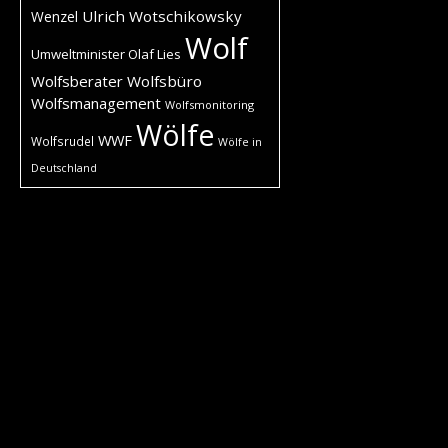
Ulrich Wotschikowsky
Wenzel
Wolf
Umweltminister Olaf Lies
Wolfsberater
Wolfsbüro
Wolfsmanagement
Wolfsmonitoring
Wölfe
WWF
Wolfsrudel
Wölfe in
Deutschland