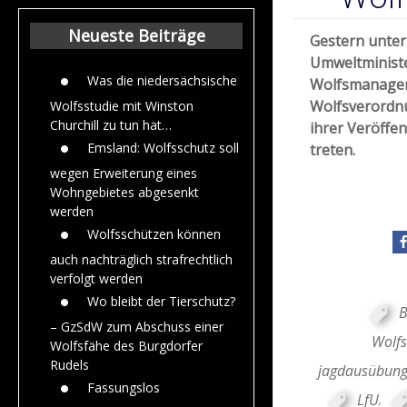
Beiträge aus de
Jahr 2015
Neueste Beiträge
Gestern unte
Umweltministe
Was die niedersächsische
Wolfsmanagem
Wolfsverordnu
Wolfsstudie mit Winston
Churchill zu tun hat…
ihrer Veröffen
Emsland: Wolfsschutz soll
treten.
wegen Erweiterung eines
Wohngebietes abgesenkt
werden
Wolfsschützen können
auch nachträglich strafrechtlich
verfolgt werden
Wo bleibt der Tierschutz?
B
– GzSdW zum Abschuss einer
Wolf
Wolfsfähe des Burgdorfer
Rudels
jagdausübung
Fassungslos
LfU
,