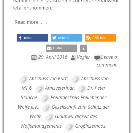
Rahmen einer Maßnahme zur Gefahrenabwehr
letal entnommen.
Read more… →
teilen
twittern
RSS-feed
E-Mail
29. April 2016
Vogler
Leave a
comment
Abschuss von Kurti
,
Abschuss von
MT 6
,
Amtsveterinär
,
Dr. Peter
Blanché
,
Freundeskreis Freilebender
Wölfe e.V.
,
Gesellschaft zum Schutz der
Wölfe
,
Glaubwürdigkeit des
Wolfsmanagements
,
Großinzemoos
,