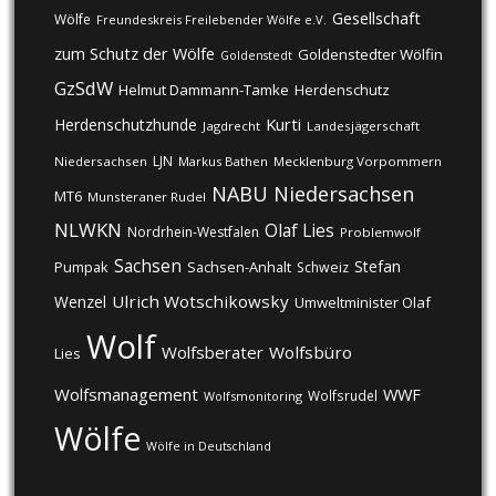
Gesellschaft
Wölfe
Freundeskreis Freilebender Wölfe e.V.
zum Schutz der Wölfe
Goldenstedter Wölfin
Goldenstedt
GzSdW
Helmut Dammann-Tamke
Herdenschutz
Kurti
Herdenschutzhunde
Jagdrecht
Landesjägerschaft
LJN
Niedersachsen
Markus Bathen
Mecklenburg Vorpommern
NABU
Niedersachsen
MT6
Munsteraner Rudel
NLWKN
Olaf Lies
Nordrhein-Westfalen
Problemwolf
Sachsen
Stefan
Pumpak
Sachsen-Anhalt
Schweiz
Ulrich Wotschikowsky
Wenzel
Umweltminister Olaf
Wolf
Wolfsberater
Wolfsbüro
Lies
Wolfsmanagement
WWF
Wolfsrudel
Wolfsmonitoring
Wölfe
Wölfe in Deutschland