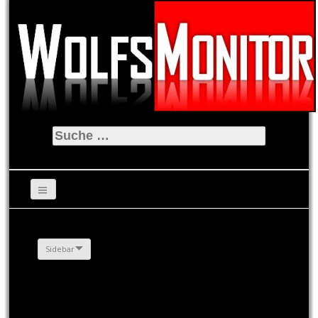
Suche
nach:
Sidebar