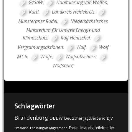
GzSdW
,
Habituierung von Wölfen
,
Kurti
,
Landkreis Heidekreis
,
Munsteraner Rudel
,
Niedersächsisches
Ministerium für Umwelt Energie und
Klimaschutz
,
Ralf Hentschel
,
Vergrämungsaktionen
,
Wolf
,
Wolf
MT 6
,
Wölfe
,
Wolfsabschuss
,
Wolfsburg
Schlagwörter
Brandenburg
DBBW
DJV
Deutscher Jagdverband
Freundeskreis freilebender
Emsland
Ernst-Ingolf Angermann