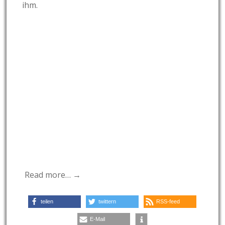
ihm.
Read more… →
teilen
twittern
RSS-feed
E-Mail