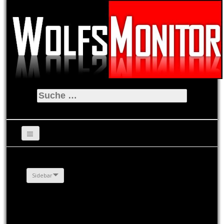
Suche
nach:
Sidebar