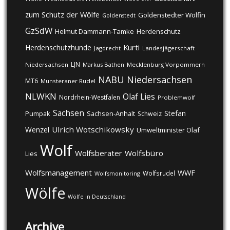
zum Schutz der Wölfe
Goldenstedter Wölfin
Goldenstedt
GzSdW
Helmut Dammann-Tamke
Herdenschutz
Kurti
Herdenschutzhunde
Jagdrecht
Landesjägerschaft
LJN
Niedersachsen
Markus Bathen
Mecklenburg Vorpommern
NABU
Niedersachsen
MT6
Munsteraner Rudel
NLWKN
Olaf Lies
Nordrhein-Westfalen
Problemwolf
Sachsen
Stefan
Pumpak
Sachsen-Anhalt
Schweiz
Ulrich Wotschikowsky
Wenzel
Umweltminister Olaf
Wolf
Wolfsberater
Wolfsbüro
Lies
Wolfsmanagement
WWF
Wolfsrudel
Wolfsmonitoring
Wölfe
Wölfe in Deutschland
Archive