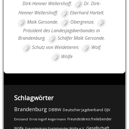
Dirk-Henner Wellershoff
,
Dr. Dirk-
Henner Wellershoff
,
Eberhard Hartelt
,
Maik Gersonde
,
Obergrenze
,
Präsident des Landesjagdverbandes in
Brandenburg
,
Schäfer Maik Gersonde
,
Schutz von Weidetieren
,
Wolf
,
Wölfe
Schlagwörter
Brandenburg
DBBW
DJV
Deutscher Jagdverband
Freundeskreis freilebender
Emsland
Ernst-Ingolf Angermann
Gesellschaft
Wölfe
Freundeskreis Freilebender Wölfe e.V.