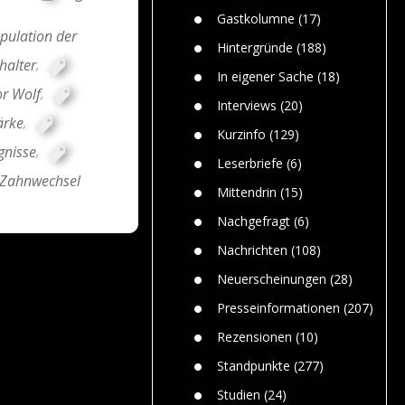
n
Gefährlic
Wolf faszi
Gastkolumne
(17)
Wolfs ge
ulation der
dem Men
Hintergründe
(188)
halter
,
Jim Bran
In eigener Sache
(18)
Warum W
or Wolf
,
Mensche
Interviews
(20)
gelegentl
ärke
,
Kurzinfo
(129)
Dr. Frank
gnisse
,
Die Jagd,
Leserbriefe
(6)
und die J
Zahnwechsel
Mittendrin
(15)
Nachgefragt
(6)
Nachrichten
(108)
Neuerscheinungen
(28)
Presseinformationen
(207)
Rezensionen
(10)
Standpunkte
(277)
Studien
(24)