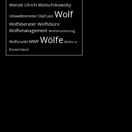
Ulrich Wotschikowsky
Wenzel
Wolf
Umweltminister Olaf Lies
Wolfsberater
Wolfsbüro
Wolfsmanagement
Wolfsmonitoring
Wölfe
WWF
Wolfsrudel
Wölfe in
Deutschland