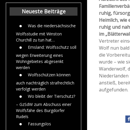
Beiträge aus de
Familienverb
Jahr 2015
Neueste Beiträge
ruhig, fürsorg
Heimlich, wie
Was die niedersächsische
ruhig und nah
im „Blätterwal
Wolfsstudie mit Winston
Churchill zu tun hat…
Vertreter eins
Emsland: Wolfsschutz soll
Wolf nun bald
die Vorbereit
wegen Erweiterung eines
wurde – wie si
Wohngebietes abgesenkt
werden
Wanderwolf, d
Wolfsschützen können
Niederlanden 
anstieß, bere
auch nachträglich strafrechtlich
verfolgt werden
aufgefunden.
Wo bleibt der Tierschutz?
– GzSdW zum Abschuss einer
Wolfsfähe des Burgdorfer
Rudels
Fassungslos