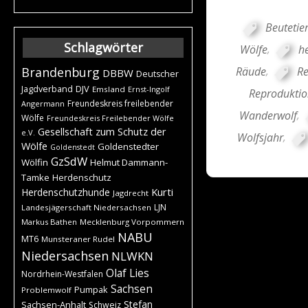
Beutetie
Schlagwörter
Wölfe
,
h
Räude
,
Re
Brandenburg
DBBW
Deutscher
DJV
Jagdverband
Emsland
Ernst-Ingolf
Reproduktio
Freundeskreis freilebender
Angermann
Wanderwolf
,
Wölfe
Freundeskreis Freilebender Wölfe
Gesellschaft zum Schutz der
e.V.
Wolfsjahr
,
Wölfe
Goldenstedter
Goldenstedt
GzSdW
Wölfin
Helmut Dammann-
Tamke
Herdenschutz
Kurti
Herdenschutzhunde
Jagdrecht
LJN
Landesjägerschaft Niedersachsen
Markus Bathen
Mecklenburg Vorpommern
NABU
MT6
Munsteraner Rudel
Niedersachsen
NLWKN
Olaf Lies
Nordrhein-Westfalen
Sachsen
Pumpak
Problemwolf
Stefan
Sachsen-Anhalt
Schweiz