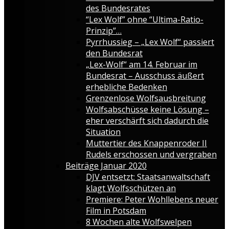
des Bundesrates
“Lex Wolf” ohne “Ultima-Ratio-
Prinzip”…
Pyrrhussieg – „Lex Wolf“ passiert
den Bundesrat
„Lex-Wolf“ am 14. Februar im
Bundesrat – Ausschuss äußert
erhebliche Bedenken
Grenzenlose Wolfsausbreitung
Wolfsabschüsse keine Lösung –
eher verschärft sich dadurch die
Situation
Muttertier des Knappenroder II
Rudels erschossen und vergraben
Beiträge Januar 2020
DJV entsetzt: Staatsanwaltschaft
klagt Wolfsschützen an
Premiere: Peter Wohllebens neuer
Film in Potsdam
8 Wochen alte Wolfswelpen