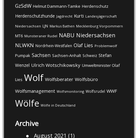
GzSdW
Helmut Dammann-Tamke
Herdenschutz
Kurti
Herdenschutzhunde
Jagdrecht
Landesjägerschaft
LJN
Niedersachsen
Markus Bathen
Mecklenburg Vorpommern
NABU
Niedersachsen
MT6
Munsteraner Rudel
NLWKN
Olaf Lies
Nordrhein-Westfalen
Problemwolf
Sachsen
Stefan
Pumpak
Sachsen-Anhalt
Schweiz
Ulrich Wotschikowsky
Wenzel
Umweltminister Olaf
Wolf
Wolfsberater
Wolfsbüro
Lies
Wolfsmanagement
WWF
Wolfsrudel
Wolfsmonitoring
Wölfe
Wölfe in Deutschland
Archive
August 2021
(1)