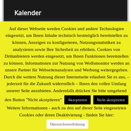
Kalender
August 2026
Auf dieser Webseite werden Cookies und andere Technologien
M
D
M
D
F
S
S
eingesetzt, um Ihnen Inhalte technisch bestmöglich bereitstellen zu
können, Anzeigen zu konfigurieren, Nutzungsstatistiken zu
1
2
analysieren sowie Ihre Sicherheit zu erhöhen. Cookies von
3
4
5
6
7
8
9
Drittanbietern werden eingesetzt, um Ihnen Funktionen bereitstellen
10
11
12
13
14
15
16
zu können. Informationen zur Nutzung von Wolfsmonitor werden an
17
18
19
20
21
22
23
unsere Partner für Webseitenanalysen und Werbung weitergegeben.
24
25
26
27
28
29
30
Durch die weitere Nutzung dieser Internetseite erlauben Sie es uns, –
31
jederzeit für die Zukunft widerruflich – Ihnen den vollen Umfang
« Aug
unserer Seite anzubieten. Andernfalls drücken Sie bitte umgehend
den Button "Nicht akzeptieren"
Akzeptieren
Nicht akzeptieren
Proudly powered by WordPress
theme by
WP Blogs
Weitere Informationen - auch zu den auf dieser Seite eingesetzten
Cookies oder deren Deaktivierung - finden Sie hier:
Datenschutzerklärung