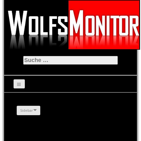
Suche
nach:
Sidebar