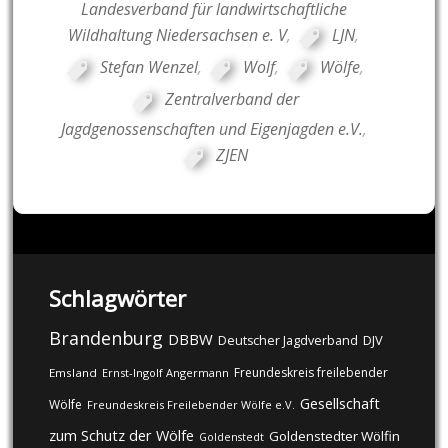
Landesverband für landwirtschaftliche
Wildhaltung Niedersachsen e. V
,
LJN
,
Stefan Wenzel
,
Wolf
,
Wölfe
,
Zentralverband der
Jagdgenossenschaften und Eigenjagden e.V.
,
ZJEN
Schlagwörter
Brandenburg
DBBW
DJV
Deutscher Jagdverband
Freundeskreis freilebender
Emsland
Ernst-Ingolf Angermann
Gesellschaft
Wölfe
Freundeskreis Freilebender Wölfe e.V.
zum Schutz der Wölfe
Goldenstedter Wölfin
Goldenstedt