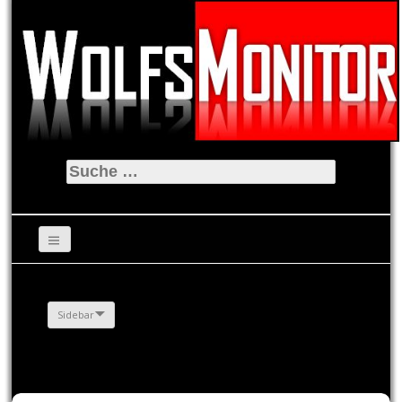
Suche
nach:
Sidebar