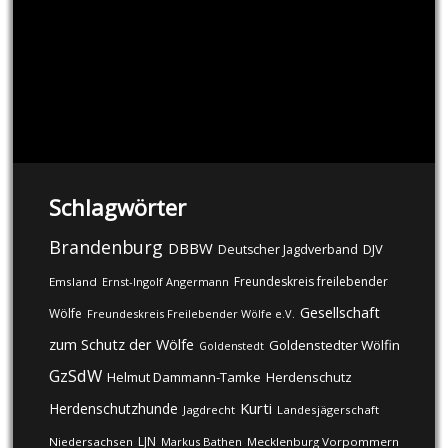
Schlagwörter
Brandenburg
DBBW
DJV
Deutscher Jagdverband
Freundeskreis freilebender
Emsland
Ernst-Ingolf Angermann
Gesellschaft
Wölfe
Freundeskreis Freilebender Wölfe e.V.
zum Schutz der Wölfe
Goldenstedter Wölfin
Goldenstedt
GzSdW
Helmut Dammann-Tamke
Herdenschutz
Kurti
Herdenschutzhunde
Jagdrecht
Landesjägerschaft
LJN
Niedersachsen
Markus Bathen
Mecklenburg Vorpommern