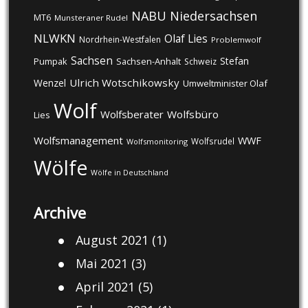
NABU
Niedersachsen
MT6
Munsteraner Rudel
NLWKN
Olaf Lies
Nordrhein-Westfalen
Problemwolf
Sachsen
Stefan
Pumpak
Sachsen-Anhalt
Schweiz
Ulrich Wotschikowsky
Wenzel
Umweltminister Olaf
Wolf
Wolfsberater
Wolfsbüro
Lies
Wolfsmanagement
WWF
Wolfsrudel
Wolfsmonitoring
Wölfe
Wölfe in Deutschland
Archive
August 2021
(1)
Mai 2021
(3)
April 2021
(5)