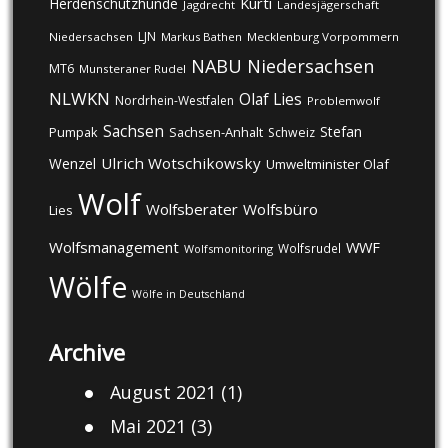
Kurti
Herdenschutzhunde
Jagdrecht
Landesjägerschaft
LJN
Niedersachsen
Markus Bathen
Mecklenburg Vorpommern
NABU
Niedersachsen
MT6
Munsteraner Rudel
NLWKN
Olaf Lies
Nordrhein-Westfalen
Problemwolf
Sachsen
Stefan
Pumpak
Sachsen-Anhalt
Schweiz
Ulrich Wotschikowsky
Wenzel
Umweltminister Olaf
Wolf
Wolfsberater
Wolfsbüro
Lies
Wolfsmanagement
WWF
Wolfsrudel
Wolfsmonitoring
Wölfe
Wölfe in Deutschland
Archive
August 2021
(1)
Mai 2021
(3)