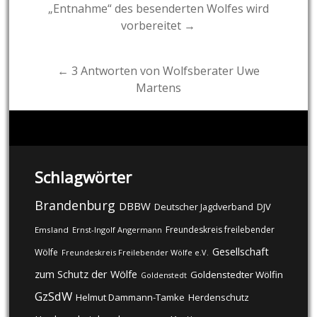
Post
„Entnahme“ des besenderten Wolfes wird
vorbereitet →
navigation
← 3 Antworten von Wolfsberater Uwe
Martens
Schlagwörter
Brandenburg
DBBW
DJV
Deutscher Jagdverband
Freundeskreis freilebender
Emsland
Ernst-Ingolf Angermann
Gesellschaft
Wölfe
Freundeskreis Freilebender Wölfe e.V.
zum Schutz der Wölfe
Goldenstedter Wölfin
Goldenstedt
GzSdW
Helmut Dammann-Tamke
Herdenschutz