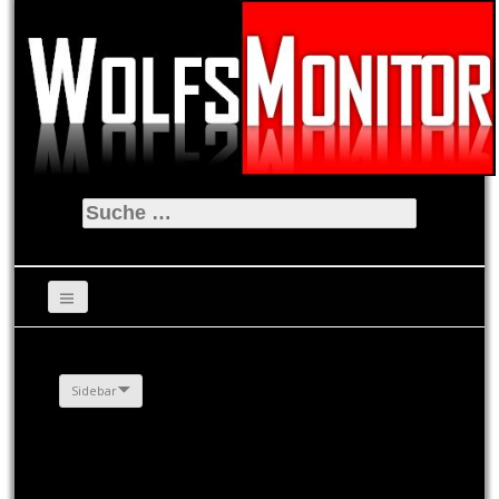
Suche
nach:
Sidebar