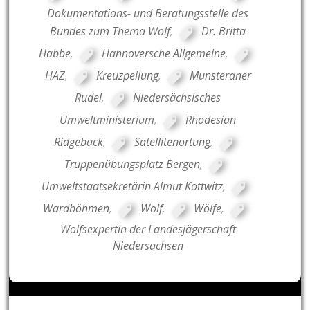
Dokumentations- und Beratungsstelle des
Bundes zum Thema Wolf
,
Dr. Britta
Habbe
,
Hannoversche Allgemeine
,
HAZ
,
Kreuzpeilung
,
Munsteraner
Rudel
,
Niedersächsisches
Umweltministerium
,
Rhodesian
Ridgeback
,
Satellitenortung
,
Truppenübungsplatz Bergen
,
Umweltstaatsekretärin Almut Kottwitz
,
Wardböhmen
,
Wolf
,
Wölfe
,
Wolfsexpertin der Landesjägerschaft
Niedersachsen