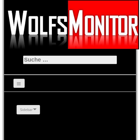
Suche
nach:
Sidebar