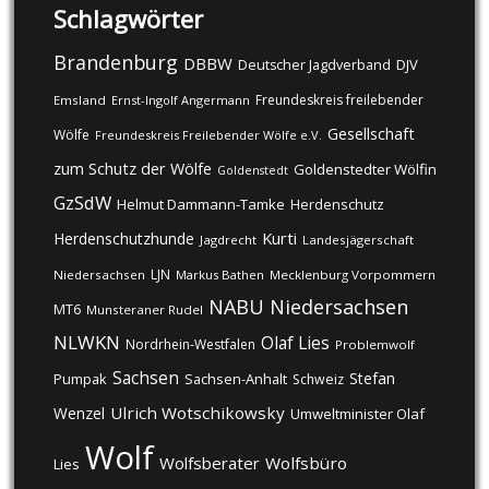
Schlagwörter
Brandenburg
DBBW
DJV
Deutscher Jagdverband
Freundeskreis freilebender
Emsland
Ernst-Ingolf Angermann
Gesellschaft
Wölfe
Freundeskreis Freilebender Wölfe e.V.
zum Schutz der Wölfe
Goldenstedter Wölfin
Goldenstedt
GzSdW
Helmut Dammann-Tamke
Herdenschutz
Kurti
Herdenschutzhunde
Jagdrecht
Landesjägerschaft
LJN
Niedersachsen
Markus Bathen
Mecklenburg Vorpommern
NABU
Niedersachsen
MT6
Munsteraner Rudel
NLWKN
Olaf Lies
Nordrhein-Westfalen
Problemwolf
Sachsen
Stefan
Pumpak
Sachsen-Anhalt
Schweiz
Ulrich Wotschikowsky
Wenzel
Umweltminister Olaf
Wolf
Wolfsberater
Wolfsbüro
Lies