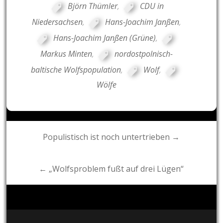
Björn Thümler
,
CDU in
Niedersachsen
,
Hans-Joachim Janßen
,
Hans-Joachim Janßen (Grüne)
,
Markus Minten
,
nordostpolnisch-
baltische Wolfspopulation
,
Wolf
,
Wölfe
Post
Populistisch ist noch untertrieben →
navigation
← „Wolfsproblem fußt auf drei Lügen“