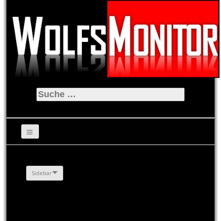
Suche
nach:
Sidebar