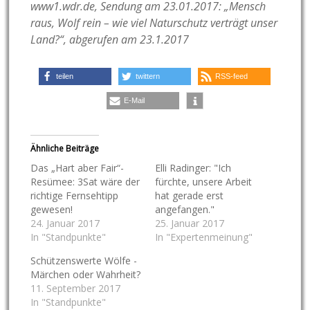
www1.wdr.de, Sendung am 23.01.2017
: „
Mensch
raus, Wolf rein – wie viel Naturschutz verträgt unser
Land?“, abgerufen am 23.1.2017
teilen
twittern
RSS-feed
E-Mail
Ähnliche Beiträge
Das „Hart aber Fair“-
Elli Radinger: "Ich
Resümee: 3Sat wäre der
fürchte, unsere Arbeit
richtige Fernsehtipp
hat gerade erst
gewesen!
angefangen."
24. Januar 2017
25. Januar 2017
In "Standpunkte"
In "Expertenmeinung"
Schützenswerte Wölfe -
Märchen oder Wahrheit?
11. September 2017
In "Standpunkte"