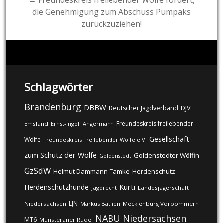
← Freundeskreis freilebender Wölfe fordert,
die Genehmigung zum Abschuss Pumpaks
zurückzuziehen!
Schlagwörter
Brandenburg
DBBW
DJV
Deutscher Jagdverband
Freundeskreis freilebender
Emsland
Ernst-Ingolf Angermann
Gesellschaft
Wölfe
Freundeskreis Freilebender Wölfe e.V.
zum Schutz der Wölfe
Goldenstedter Wölfin
Goldenstedt
GzSdW
Helmut Dammann-Tamke
Herdenschutz
Kurti
Herdenschutzhunde
Jagdrecht
Landesjägerschaft
LJN
Niedersachsen
Markus Bathen
Mecklenburg Vorpommern
NABU
Niedersachsen
MT6
Munsteraner Rudel