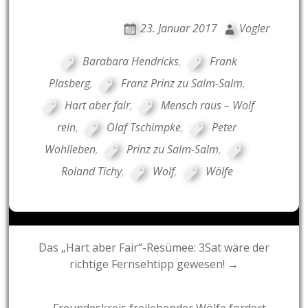
23. Januar 2017
Vogler
Barabara Hendricks
,
Frank
Plasberg
,
Franz Prinz zu Salm-Salm
,
Hart aber fair
,
Mensch raus – Wolf
rein
,
Olaf Tschimpke
,
Peter
Wohlleben
,
Prinz zu Salm-Salm
,
Roland Tichy
,
Wolf
,
Wölfe
Post
Das „Hart aber Fair“-Resümee: 3Sat wäre der
richtige Fernsehtipp gewesen! →
navigation