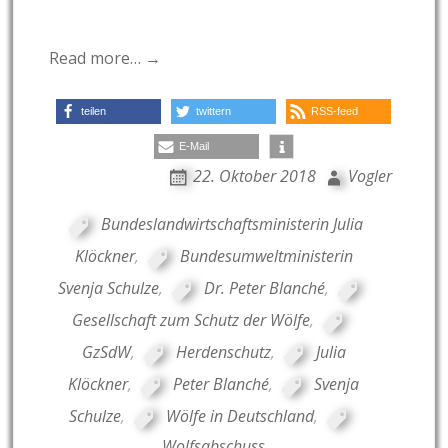
Read more… →
teilen
twittern
RSS-feed
E-Mail
22. Oktober 2018
Vogler
Bundeslandwirtschaftsministerin Julia
Klöckner
,
Bundesumweltministerin
Svenja Schulze
,
Dr. Peter Blanché
,
Gesellschaft zum Schutz der Wölfe
,
GzSdW
,
Herdenschutz
,
Julia
Klöckner
,
Peter Blanché
,
Svenja
Schulze
,
Wölfe in Deutschland
,
Wolfsabschuss