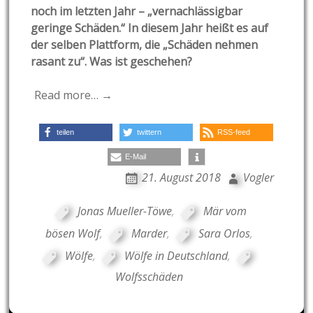
noch im letzten Jahr – „vernachlässigbar
geringe Schäden.“ In diesem Jahr heißt es auf
der selben Plattform, die „Schäden nehmen
rasant zu“. Was ist geschehen?
Read more… →
teilen
twittern
RSS-feed
E-Mail
21. August 2018
Vogler
Jonas Mueller-Töwe
,
Mär vom
bösen Wolf
,
Marder
,
Sara Orlos
,
Wölfe
,
Wölfe in Deutschland
,
Wolfsschäden