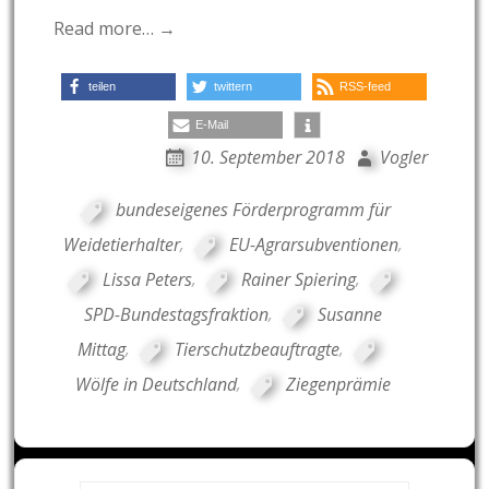
Read more… →
teilen
twittern
RSS-feed
E-Mail
10. September 2018
Vogler
bundeseigenes Förderprogramm für
Weidetierhalter
,
EU-Agrarsubventionen
,
Lissa Peters
,
Rainer Spiering
,
SPD-Bundestagsfraktion
,
Susanne
Mittag
,
Tierschutzbeauftragte
,
Wölfe in Deutschland
,
Ziegenprämie