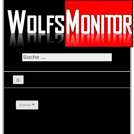
Suche
nach:
Sidebar