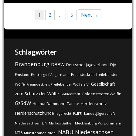
Posts
1
2
…
5
Next →
navigation
Schlagwörter
Brandenburg
DBBW
DJV
Deutscher Jagdverband
Freundeskreis freilebender
Emsland
Ernst-Ingolf Angermann
Gesellschaft
Wölfe
Freundeskreis Freilebender Wölfe e.V.
zum Schutz der Wölfe
Goldenstedter Wölfin
Goldenstedt
GzSdW
Helmut Dammann-Tamke
Herdenschutz
Kurti
Herdenschutzhunde
Jagdrecht
Landesjägerschaft
LJN
Niedersachsen
Markus Bathen
Mecklenburg Vorpommern
NABU
Niedersachsen
MT6
Munsteraner Rudel