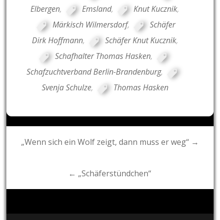
Elbergen
,
Emsland
,
Knut Kucznik
,
Märkisch Wilmersdorf
,
Schäfer
Dirk Hoffmann
,
Schäfer Knut Kucznik
,
Schafhalter Thomas Hasken
,
Schafzuchtverband Berlin-Brandenburg
,
Svenja Schulze
,
Thomas Hasken
Post
„Wenn sich ein Wolf zeigt, dann muss er weg“ →
navigation
← „Schäferstündchen“