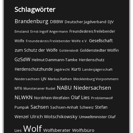
Schlagwörter
Brandenburg
DBBW
DJV
Deutscher Jagdverband
Freundeskreis freilebender
Emsland
Ernst-Ingolf Angermann
Gesellschaft
Wölfe
Freundeskreis Freilebender Wölfe e.V.
zum Schutz der Wölfe
Goldenstedter Wölfin
Goldenstedt
GzSdW
Helmut Dammann-Tamke
Herdenschutz
Kurti
Herdenschutzhunde
Jagdrecht
Landesjägerschaft
LJN
Niedersachsen
Markus Bathen
Mecklenburg Vorpommern
NABU
Niedersachsen
MT6
Munsteraner Rudel
NLWKN
Olaf Lies
Nordrhein-Westfalen
Problemwolf
Sachsen
Stefan
Pumpak
Sachsen-Anhalt
Schweiz
Ulrich Wotschikowsky
Wenzel
Umweltminister Olaf
Wolf
Wolfsberater
Wolfsbüro
Lies