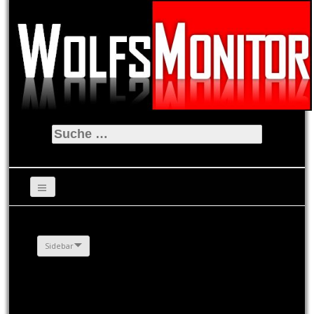
Suche
nach:
Sidebar