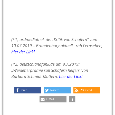
(*1)
ardmediathek.de
: „
Kritik von Schäfern“ vom
10.07.2019 – Brandenburg aktuell ∙ rbb Fernsehen,
hier der Link!
(*2) deutschlandfunk.de am 9.7.2019:
„Weidetierprämie soll Schäfern helfen
“ v
on
Barbara Schmidt-Mattern,
hier der Link!
teilen
twittern
RSS-feed
E-Mail