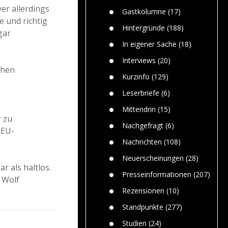
Paolo Mol
n
Gefährlic
r allerdings
Wolf fasz
Gastkolumne
(17)
Wolfs ge
e und richtig
dem Men
Hintergründe
(188)
gar
Jim Bran
In eigener Sache
(18)
Warum W
Mensche
Interviews
(20)
gelegentl
chen
Kurzinfo
(129)
Dr. Frank
Die Jagd,
Leserbriefe
(6)
und die J
Mittendrin
(15)
r zu
Nachgefragt
(6)
 EU-
Nachrichten
(108)
Neuerscheinungen
(28)
r als haltlos.
Presseinformationen
(207)
 Wolf
Rezensionen
(10)
Standpunkte
(277)
Studien
(24)