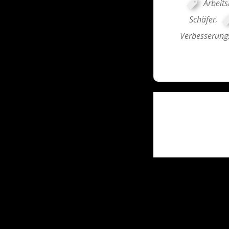
Arbeits
Schäfer
,
Verbesserung
Post
navigati