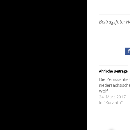
Beitragsfoto:
He
Ähnliche Beiträge
Die Zerrissenhei
niedersächsisc
Wolf
24. März 2017
In "Kurzinfo"