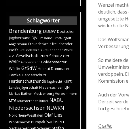
Wenzel machte
deutlich,
dass 
umgesetzte H
Schlagwörter
wiederholte N
Brandenburg
DBBW
Deutscher
DJV
Jagdverband
Emsland
Ernst-Ingolf
Das Wolfsmana
Freundeskreis freilebender
Angermann
Verbesserung
Wölfe
Freundeskreis Freilebender Wölfe
Gesellschaft zum Schutz der
e.V.
So meldete de
Wölfe
Goldenstedter
Goldenstedt
Umweltministe
GzSdW
Wölfin
Helmut Dammann-
verdoppeln. E
Tamke
Herdenschutz
Kommission ei
Kurti
Herdenschutzhunde
Jagdrecht
LJN
Landesjägerschaft Niedersachsen
Markus Bathen
Mecklenburg Vorpommern
Auch der Vorwu
NABU
MT6
Derzeit werde
Munsteraner Rudel
Niedersachsen
NLWKN
fortgeschrieb
Olaf Lies
Nordrhein-Westfalen
Sachsen
Pumpak
Problemwolf
Quelle:
Stefan
Sachsen-Anhalt
Schweiz