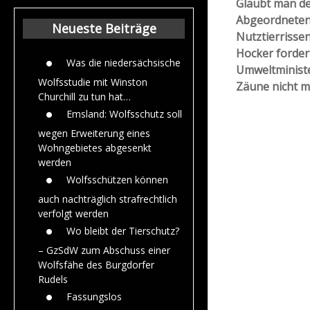
Glaubt man d
Beiträge aus dem
Abgeordneten 
Jahr 2015
Neueste Beiträge
Nutztierrissen
Hocker forder
Was die niedersächsische
Umweltministe
Wolfsstudie mit Winston
Zäune nicht me
Churchill zu tun hat…
Emsland: Wolfsschutz soll
wegen Erweiterung eines
Wohngebietes abgesenkt
werden
Wolfsschützen können
auch nachträglich strafrechtlich
verfolgt werden
Wo bleibt der Tierschutz?
– GzSdW zum Abschuss einer
Wolfsfähe des Burgdorfer
Rudels
Fassungslos