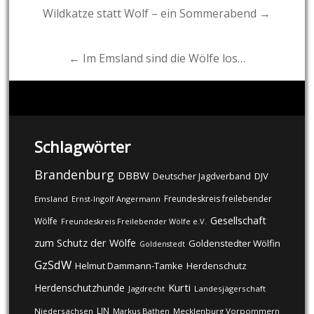
Post
Wildkatze statt Wolf – ein Sommerabend →
navigation
← Im Emsland sind die Wölfe los…
Schlagwörter
Brandenburg
DBBW
DJV
Deutscher Jagdverband
Freundeskreis freilebender
Emsland
Ernst-Ingolf Angermann
Gesellschaft
Wölfe
Freundeskreis Freilebender Wölfe e.V.
zum Schutz der Wölfe
Goldenstedter Wölfin
Goldenstedt
GzSdW
Helmut Dammann-Tamke
Herdenschutz
Kurti
Herdenschutzhunde
Jagdrecht
Landesjägerschaft
LJN
Niedersachsen
Markus Bathen
Mecklenburg Vorpommern