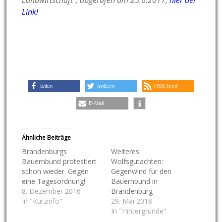
Landwirtschaft“, abgerufen am 25.6.2017,
hier der
Link!
teilen
twittern
RSS-feed
E-Mail
Ähnliche Beiträge
Brandenburgs
Weiteres
Bauernbund protestiert
Wolfsgutachten:
schon wieder. Gegen
Gegenwind für den
eine Tagesordnung!
Bauernbund in
8. Dezember 2016
Brandenburg
In "Kurzinfo"
29. Mai 2018
In "Hintergründe"