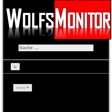
Suche
nach:
Sidebar