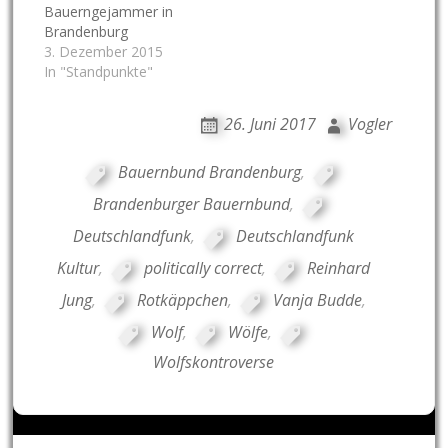
Bauerngejammer in
Brandenburg
3. Dezember 2015
In "Standpunkte"
26. Juni 2017
Vogler
Bauernbund Brandenburg
,
Brandenburger Bauernbund
,
Deutschlandfunk
,
Deutschlandfunk
Kultur
,
politically correct
,
Reinhard
Jung
,
Rotkäppchen
,
Vanja Budde
,
Wolf
,
Wölfe
,
Wolfskontroverse