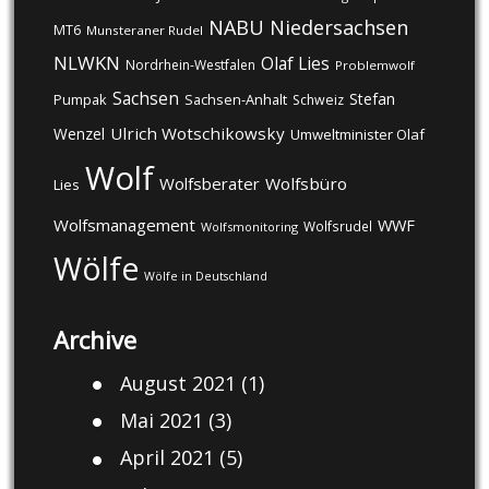
NABU
Niedersachsen
MT6
Munsteraner Rudel
NLWKN
Olaf Lies
Nordrhein-Westfalen
Problemwolf
Sachsen
Stefan
Pumpak
Sachsen-Anhalt
Schweiz
Ulrich Wotschikowsky
Wenzel
Umweltminister Olaf
Wolf
Wolfsberater
Wolfsbüro
Lies
Wolfsmanagement
WWF
Wolfsrudel
Wolfsmonitoring
Wölfe
Wölfe in Deutschland
Archive
August 2021
(1)
Mai 2021
(3)
April 2021
(5)