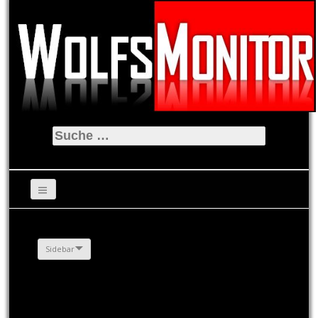
Suche
nach:
Sidebar