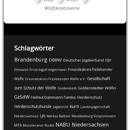
Wolfskontroverse
Schlagwörter
Brandenburg
DBBW
DJV
Deutscher Jagdverband
Freundeskreis freilebender
Emsland
Ernst-Ingolf Angermann
Gesellschaft
Wölfe
Freundeskreis Freilebender Wölfe e.V.
zum Schutz der Wölfe
Goldenstedter Wölfin
Goldenstedt
GzSdW
Helmut Dammann-Tamke
Herdenschutz
Kurti
Herdenschutzhunde
Jagdrecht
Landesjägerschaft
LJN
Niedersachsen
Markus Bathen
Mecklenburg Vorpommern
NABU
Niedersachsen
MT6
Munsteraner Rudel