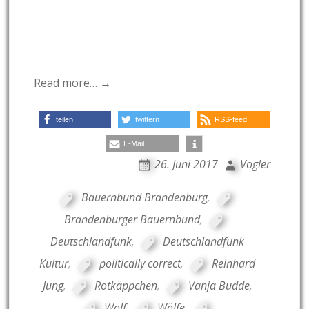
Read more… →
teilen
twittern
RSS-feed
E-Mail
26. Juni 2017
Vogler
Bauernbund Brandenburg
,
Brandenburger Bauernbund
,
Deutschlandfunk
,
Deutschlandfunk
Kultur
,
politically correct
,
Reinhard
Jung
,
Rotkäppchen
,
Vanja Budde
,
Wolf
,
Wölfe
,