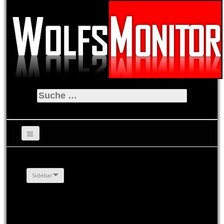
Suche
nach:
Sidebar