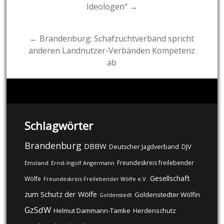
Ideologen“ →
navigation
← Brandenburg: Schafzuchtverband spricht
anderen Landnutzer-Verbänden Kompetenz
ab
Schlagwörter
Brandenburg
DBBW
DJV
Deutscher Jagdverband
Freundeskreis freilebender
Emsland
Ernst-Ingolf Angermann
Gesellschaft
Wölfe
Freundeskreis Freilebender Wölfe e.V.
zum Schutz der Wölfe
Goldenstedter Wölfin
Goldenstedt
GzSdW
Helmut Dammann-Tamke
Herdenschutz