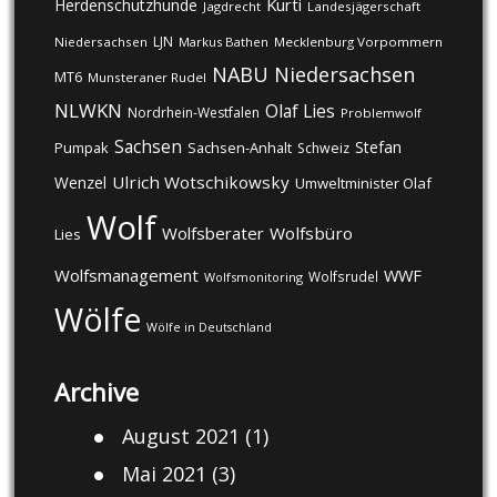
Kurti
Herdenschutzhunde
Jagdrecht
Landesjägerschaft
LJN
Niedersachsen
Markus Bathen
Mecklenburg Vorpommern
NABU
Niedersachsen
MT6
Munsteraner Rudel
NLWKN
Olaf Lies
Nordrhein-Westfalen
Problemwolf
Sachsen
Stefan
Pumpak
Sachsen-Anhalt
Schweiz
Ulrich Wotschikowsky
Wenzel
Umweltminister Olaf
Wolf
Wolfsberater
Wolfsbüro
Lies
Wolfsmanagement
WWF
Wolfsrudel
Wolfsmonitoring
Wölfe
Wölfe in Deutschland
Archive
August 2021
(1)
Mai 2021
(3)