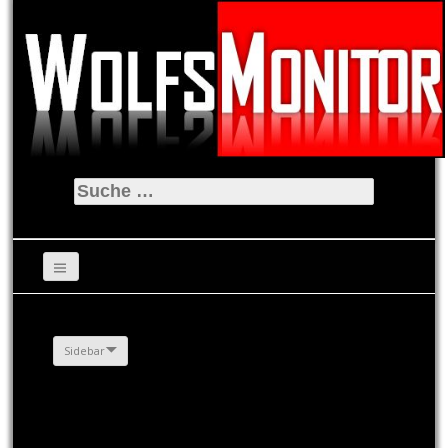
Suche
nach:
Sidebar