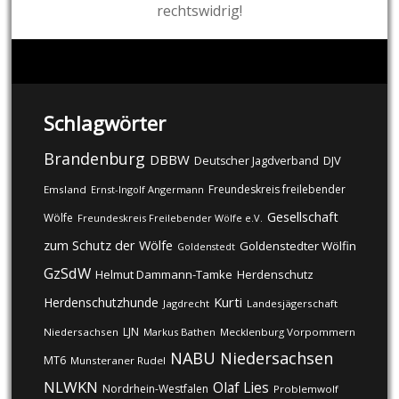
rechtswidrig!
Schlagwörter
Brandenburg
DBBW
DJV
Deutscher Jagdverband
Freundeskreis freilebender
Emsland
Ernst-Ingolf Angermann
Gesellschaft
Wölfe
Freundeskreis Freilebender Wölfe e.V.
zum Schutz der Wölfe
Goldenstedter Wölfin
Goldenstedt
GzSdW
Helmut Dammann-Tamke
Herdenschutz
Kurti
Herdenschutzhunde
Jagdrecht
Landesjägerschaft
LJN
Niedersachsen
Markus Bathen
Mecklenburg Vorpommern
NABU
Niedersachsen
MT6
Munsteraner Rudel
NLWKN
Olaf Lies
Nordrhein-Westfalen
Problemwolf