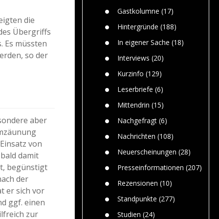
Paolo Mol
n
Gefährlic
Wolf fasz
Gastkolumne
(17)
Wolfs ge
eigten die
dem Men
Hintergründe
(188)
des Übergriffs
Jim Bran
In eigener Sache
(18)
. Es müssten
Warum W
erden, so der
Mensche
Interviews
(20)
gelegentl
Kurzinfo
(129)
Dr. Frank
Die Jagd,
Leserbriefe
(6)
und die J
Mittendrin
(15)
esondere aber
Nachgefragt
(6)
Umzäunung
Nachrichten
(108)
 Einsatz von
Neuerscheinungen
(28)
bald damit
t, begünstigt
Presseinformationen
(207)
nach der
Rezensionen
(10)
t er sich vor
Standpunkte
(277)
d ggf. einen
lfreich zur
Studien
(24)