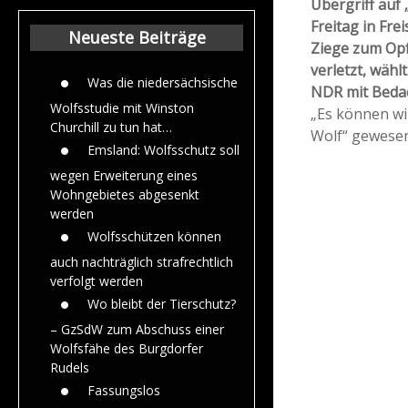
Übergriff auf 
Beiträge aus de
Freitag in Fre
Jahr 2015
Neueste Beiträge
Ziege zum Opf
verletzt, wäh
Was die niedersächsische
NDR mit Bedac
Wolfsstudie mit Winston
„Es können wi
Churchill zu tun hat…
Wolf“ gewesen
Emsland: Wolfsschutz soll
wegen Erweiterung eines
Wohngebietes abgesenkt
werden
Wolfsschützen können
auch nachträglich strafrechtlich
verfolgt werden
Wo bleibt der Tierschutz?
– GzSdW zum Abschuss einer
Wolfsfähe des Burgdorfer
Rudels
Fassungslos