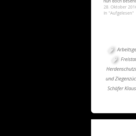
nun doch besend
28. Oktober 201
In "Aufgelesen"
Arbeitsg
Freista
Herdenschut
und Ziegenzüch
Schäfer Klau
Post