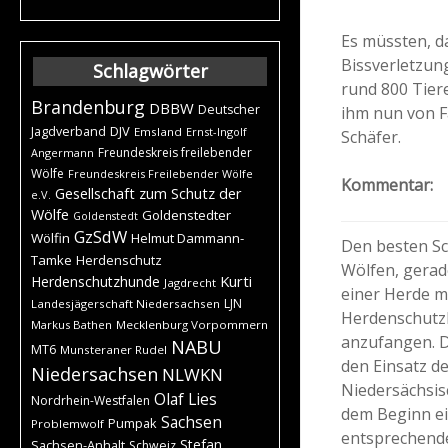
Es müssten, da
Bissverletzung
Schlagwörter
rund 800 Tier
Brandenburg
DBBW
Deutscher
ihm nun von F
DJV
Jagdverband
Emsland
Ernst-Ingolf
Schäfer.
Freundeskreis freilebender
Angermann
Wölfe
Freundeskreis Freilebender Wölfe
Kommentar:
Gesellschaft zum Schutz der
e.V.
Wölfe
Goldenstedter
Goldenstedt
GzSdW
Wölfin
Helmut Dammann-
Den besten Sc
Tamke
Herdenschutz
Wölfen, gera
Kurti
Herdenschutzhunde
Jagdrecht
einer Herde mi
LJN
Landesjägerschaft Niedersachsen
Herdenschutzh
Markus Bathen
Mecklenburg Vorpommern
anzufangen. D
NABU
MT6
Munsteraner Rudel
den Einsatz d
Niedersachsen
NLWKN
Niedersächsisc
Olaf Lies
Nordrhein-Westfalen
dem Beginn ei
Sachsen
Pumpak
Problemwolf
entsprechenden
Stefan
Sachsen-Anhalt
Schweiz