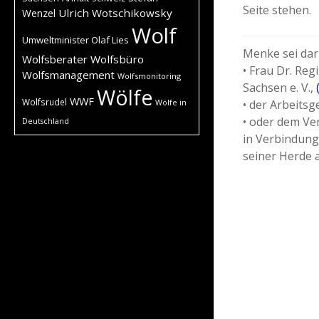
Seite stehen.
Ulrich Wotschikowsky
Wenzel
Wolf
Umweltminister Olaf Lies
Menke sei dar
Wolfsberater
Wolfsbüro
• Frau Dr. Re
Wolfsmanagement
Wolfsmonitoring
Sachsen e. V.,
Wölfe
WWF
Wolfsrudel
• der Arbeits
Wölfe in
• oder dem Ve
Deutschland
in Verbindung
seiner Herde 