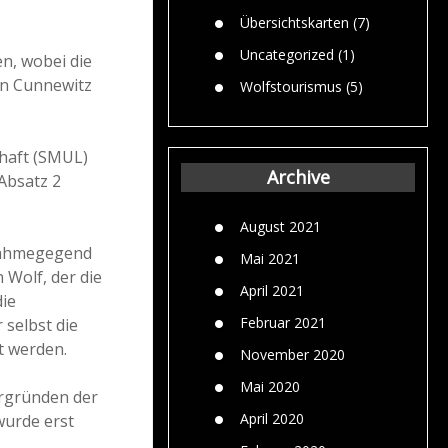
Übersichtskarten
(7)
Uncategorized
(1)
n, wobei die
in Cunnewitz
Wolfstourismus
(5)
chaft (SMUL)
Archive
Absatz 2
August 2021
tnahmegegend
Mai 2021
 Wolf, der die
April 2021
die
Februar 2021
selbst die
t werden.
November 2020
Mai 2020
ergründen der
April 2020
wurde erst