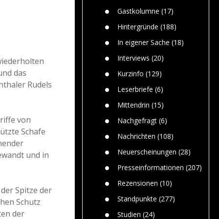
Paolo Mol
n
Gefährlic
Wolf fasz
Gastkolumne
(17)
Wolfs ge
dem Men
Hintergründe
(188)
Jim Bran
In eigener Sache
(18)
Warum W
Mensche
Interviews
(20)
wiederholten
gelegentl
und das
Kurzinfo
(129)
Dr. Frank
nthaler Rudels
Die Jagd,
Leserbriefe
(6)
und die J
Mittendrin
(15)
riffe von
Nachgefragt
(6)
ützte Schafe
Nachrichten
(108)
hender
Neuerscheinungen
(28)
ewandt und in
Presseinformationen
(207)
Rezensionen
(10)
 der Spitze der
Standpunkte
(277)
ichen Schutz
ten der
Studien
(24)