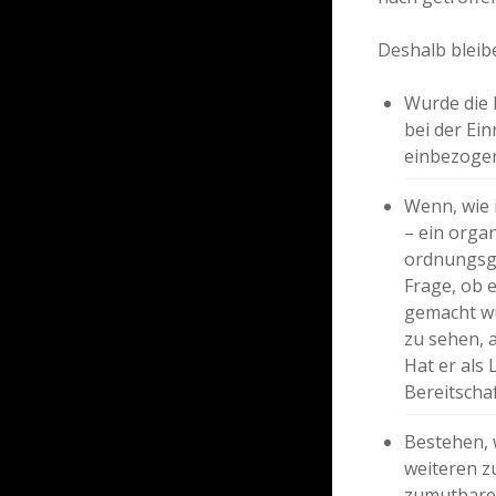
Deshalb bleibe
Wurde die 
bei der Ei
einbezogen
Wenn, wie 
– ein orga
ordnungsge
Frage, ob e
gemacht wu
zu sehen, 
Hat er als 
Bereitscha
Bestehen, 
weiteren z
zumutbare