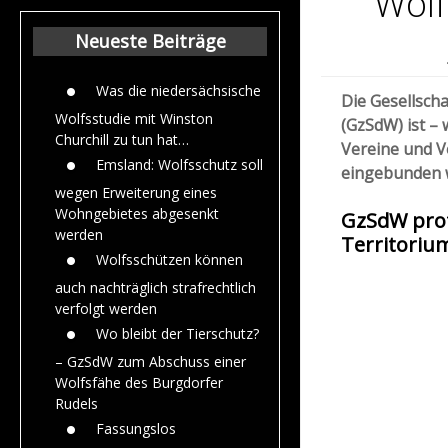
Wolf
Beiträge aus dem
Jahr 2015
Neueste Beiträge
Was die niedersächsische
Die Gesellsch
Wolfsstudie mit Winston
(GzSdW) ist – 
Churchill zu tun hat…
Vereine und V
Emsland: Wolfsschutz soll
eingebunden w
wegen Erweiterung eines
Wohngebietes abgesenkt
GzSdW prot
werden
Territoriu
Wolfsschützen können
auch nachträglich strafrechtlich
verfolgt werden
Wo bleibt der Tierschutz?
– GzSdW zum Abschuss einer
Wolfsfähe des Burgdorfer
Rudels
Fassungslos