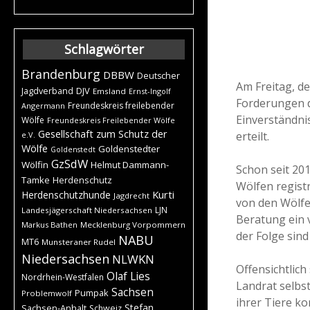
Schlagwörter
Brandenburg
DBBW
Deutscher
Am Freitag, d
DJV
Jagdverband
Emsland
Ernst-Ingolf
Forderungen d
Freundeskreis freilebender
Angermann
Einverständni
Wölfe
Freundeskreis Freilebender Wölfe
Gesellschaft zum Schutz der
erteilt.
e.V.
Wölfe
Goldenstedter
Goldenstedt
GzSdW
Wölfin
Helmut Dammann-
Schon seit 20
Tamke
Herdenschutz
Wölfen regist
Kurti
Herdenschutzhunde
Jagdrecht
von den Wölfe
LJN
Landesjägerschaft Niedersachsen
Beratung ein 
Markus Bathen
Mecklenburg Vorpommern
der Folge sind
NABU
MT6
Munsteraner Rudel
Niedersachsen
NLWKN
Offensichtlich
Olaf Lies
Nordrhein-Westfalen
Landrat selbst
Sachsen
Pumpak
Problemwolf
ihrer Tiere k
Stefan
Sachsen-Anhalt
Schweiz