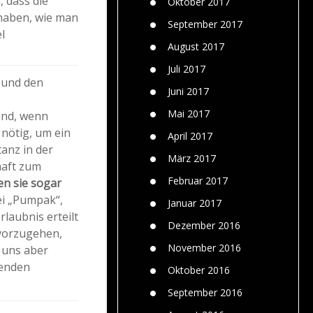
, dass die
Oktober 2017
 haben, wie man
September 2017
l
August 2017
Juli 2017
 und den
Juni 2017
Mai 2017
ind, wenn
nötig, um ein
April 2017
anz in der
März 2017
haft zum
Februar 2017
en sie sogar
ei „Pumpak“,
Januar 2017
laubnis erteilt
Dezember 2016
 vorzugehen,
November 2016
n uns aber
genden
Oktober 2016
September 2016