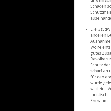
unwahrschei
Schäden so
Schutzmaßn
auseinande
Die GzSdW 
anderen Bu
Ausnahmer
Wölfe ents
gutes Zus
Bevölkerun
Schutz der
scharf ab
für den eb
wurde gele
weil eine V
juristische
Entnahmeer