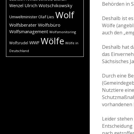
Behörden in S
Ulrich Wotschikowsky
Wenzel
Wolf
Umweltminister Olaf Lies
Deshalb ist e
Wolfsberater
Wolfsbüro
Wölfe (angebl
Wolfsmanagement
auch den „em
Wolfsmonitoring
Wölfe
WWF
Wolfsrudel
Wölfe in
Deshalb hat d
Deutschland
das Einverneh
Sächsisches J
Durch eine B
(Gemeindegebi
Nutztiere ein
Schutzmaßnahm
vorhandenen M
Leider stehen
Entscheidung 
nach getroffe