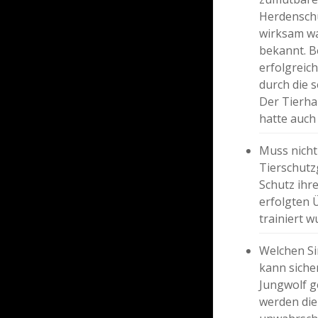
Herdenschu
wirksam wa
bekannt. B
erfolgreic
durch die 
Der Tierha
hatte auch
Muss nicht
Tierschutz
Schutz ihr
erfolgten 
trainiert 
Welchen Si
kann siche
Jungwolf ge
werden die