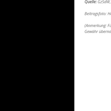
Quelle:
GzSdW, 
Beitragsfoto: 
(Anmerkung: Für
Gewähr übern