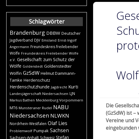
Gese
Schlagwörter
Schu
Brandenburg
DBBW
Deutscher
DJV
Jagdverband
Emsland
Ernst-Ingolf
prot
Freundeskreis freilebender
Angermann
Wölfe
Freundeskreis Freilebender Wölfe
Gesellschaft zum Schutz der
e.V.
Wölfe
Goldenstedter
Goldenstedt
Wolf
GzSdW
Wölfin
Helmut Dammann-
Tamke
Herdenschutz
Kurti
Herdenschutzhunde
Jagdrecht
LJN
Landesjägerschaft Niedersachsen
Markus Bathen
Mecklenburg Vorpommern
Die Gesellsch
NABU
MT6
Munsteraner Rudel
(GzSdW) ist – 
Niedersachsen
NLWKN
Vereine und V
Olaf Lies
Nordrhein-Westfalen
eingebunden w
Sachsen
Pumpak
Problemwolf
Stefan
Sachsen-Anhalt
Schweiz