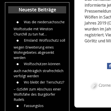
Beiträge aus de
informierte je
Jahr 2015
Neueste Beiträge
Pressemeldun
Wölfen in Sac
Was die niedersächsische
Jahres 2019 (O
wurden im Jah
Wolfsstudie mit Winston
Churchill zu tun hat…
registriert. V
Emsland: Wolfsschutz soll
Görlitz und Mi
wegen Erweiterung eines
Wohngebietes abgesenkt
werden
Wolfsschützen können
auch nachträglich strafrechtlich
verfolgt werden
Wo bleibt der Tierschutz?
Czorne
– GzSdW zum Abschuss einer
Wolfsfähe des Burgdorfer
Rudels
Fassungslos