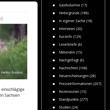
n
Gefährlic
Wolf faszi
Gastkolumne
(17)
Wolfs ge
dem Men
Hintergründe
(188)
ll
Jim Bran
In eigener Sache
(18)
Warum W
Mensche
Interviews
(20)
gelegentl
Kurzinfo
(129)
Dr. Frank
Die Jagd,
Leserbriefe
(6)
und die J
Mittendrin
(15)
Nachgefragt
(6)
Nachrichten
(108)
Neuerscheinungen
(28)
Presseinformationen
(207)
e einschlägige
Rezensionen
(10)
 in Sachsen
Standpunkte
(277)
Studien
(24)