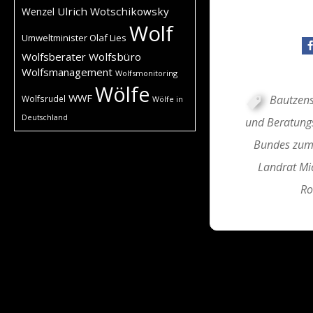
Ulrich Wotschikowsky
Wenzel
Wolf
Umweltminister Olaf Lies
Wolfsberater
Wolfsbüro
Wolfsmanagement
Wolfsmonitoring
Wölfe
WWF
Bautzens
Wolfsrudel
Wölfe in
Deutschland
und Beratungs
Bundes zum
Landrat Mi
Ro