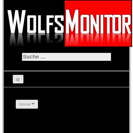
Suche
nach:
Sidebar