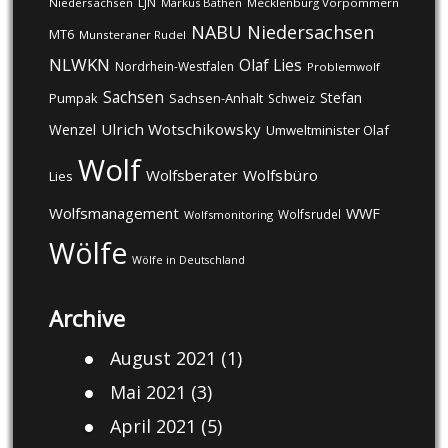
LJN
Niedersachsen
Markus Bathen
Mecklenburg Vorpommern
NABU
Niedersachsen
MT6
Munsteraner Rudel
NLWKN
Olaf Lies
Nordrhein-Westfalen
Problemwolf
Sachsen
Stefan
Pumpak
Sachsen-Anhalt
Schweiz
Ulrich Wotschikowsky
Wenzel
Umweltminister Olaf
Wolf
Wolfsberater
Wolfsbüro
Lies
Wolfsmanagement
WWF
Wolfsrudel
Wolfsmonitoring
Wölfe
Wölfe in Deutschland
Archive
August 2021
(1)
Mai 2021
(3)
April 2021
(5)