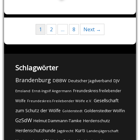
Posts
1
2
…
8
Next →
navigation
Schlagwörter
Brandenburg
DBBW
DJV
Deutscher Jagdverband
Freundeskreis freilebender
Emsland
Ernst-Ingolf Angermann
Gesellschaft
Wölfe
Freundeskreis Freilebender Wölfe e.V.
zum Schutz der Wölfe
Goldenstedter Wölfin
Goldenstedt
GzSdW
Helmut Dammann-Tamke
Herdenschutz
Kurti
Herdenschutzhunde
Jagdrecht
Landesjägerschaft