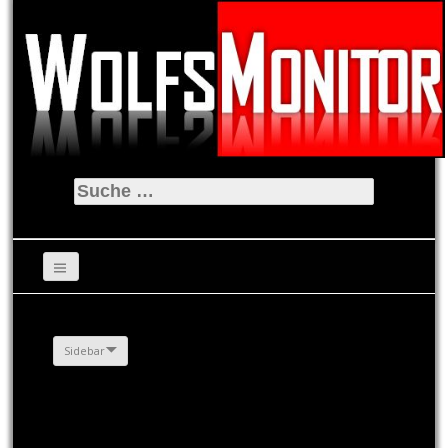
Suche
nach:
Sidebar