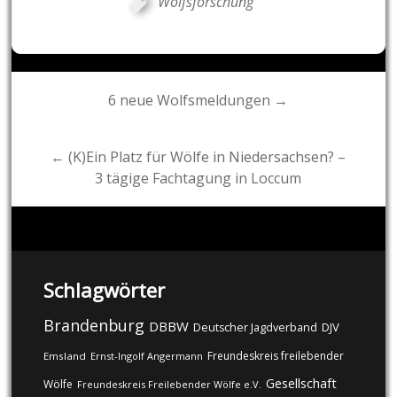
Wolfsforschung
Post
6 neue Wolfsmeldungen →
navigation
← (K)Ein Platz für Wölfe in Niedersachsen? –
3 tägige Fachtagung in Loccum
Schlagwörter
Brandenburg
DBBW
DJV
Deutscher Jagdverband
Freundeskreis freilebender
Emsland
Ernst-Ingolf Angermann
Gesellschaft
Wölfe
Freundeskreis Freilebender Wölfe e.V.