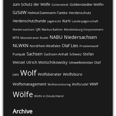
zum Schutz der Wölfe
Goldenstedter Wölfin
Goldenstedt
GzSdW
Helmut Dammann-Tamke
Herdenschutz
Kurti
Herdenschutzhunde
Jagdrecht
Landesjägerschaft
LJN
Niedersachsen
Markus Bathen
Mecklenburg Vorpommern
NABU
Niedersachsen
MT6
Munsteraner Rudel
NLWKN
Olaf Lies
Nordrhein-Westfalen
Problemwolf
Sachsen
Stefan
Pumpak
Sachsen-Anhalt
Schweiz
Ulrich Wotschikowsky
Wenzel
Umweltminister Olaf
Wolf
Wolfsberater
Wolfsbüro
Lies
Wolfsmanagement
WWF
Wolfsrudel
Wolfsmonitoring
Wölfe
Wölfe in Deutschland
Archive