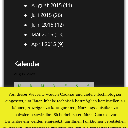
August 2015
(11)
Juli 2015
(26)
Juni 2015
(12)
Mai 2015
(13)
April 2015
(9)
Kalender
August 2026
M
D
M
D
F
S
S
1
2
Auf dieser Webseite werden Cookies und andere Technologien
3
4
5
6
7
8
9
eingesetzt, um Ihnen Inhalte technisch bestmöglich bereitstellen zu
können, Anzeigen zu konfigurieren, Nutzungsstatistiken zu
10
11
12
13
14
15
16
analysieren sowie Ihre Sicherheit zu erhöhen. Cookies von
17
18
19
20
21
22
23
Drittanbietern werden eingesetzt, um Ihnen Funktionen bereitstellen
24
25
26
27
28
29
30
zu können. Informationen zur Nutzung von Wolfsmonitor werden an