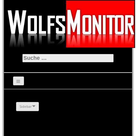
Suche
nach:
Sidebar