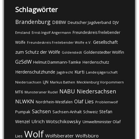
Schlagwörter
Brandenburg
DBBW
DJV
Deutscher Jagdverband
Freundeskreis freilebender
Emsland
Ernst-Ingolf Angermann
Gesellschaft
Wölfe
Freundeskreis Freilebender Wölfe e.V.
zum Schutz der Wölfe
Goldenstedter Wölfin
Goldenstedt
GzSdW
Helmut Dammann-Tamke
Herdenschutz
Kurti
Herdenschutzhunde
Jagdrecht
Landesjägerschaft
LJN
Niedersachsen
Markus Bathen
Mecklenburg Vorpommern
NABU
Niedersachsen
MT6
Munsteraner Rudel
NLWKN
Olaf Lies
Nordrhein-Westfalen
Problemwolf
Sachsen
Stefan
Pumpak
Sachsen-Anhalt
Schweiz
Ulrich Wotschikowsky
Wenzel
Umweltminister Olaf
Wolf
Wolfsberater
Wolfsbüro
Lies