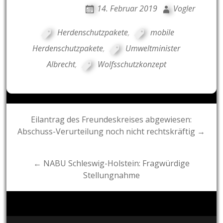
14. Februar 2019
Vogler
Herdenschutzpakete
,
mobile
Herdenschutzpakete
,
Umweltminister
Albrecht
,
Wolfsschutzkonzept
Post
Eilantrag des Freundeskreises abgewiesen:
Abschuss-Verurteilung noch nicht rechtskräftig →
navigation
← NABU Schleswig-Holstein: Fragwürdige
Stellungnahme