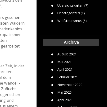
achwuchs den
Übersichtskarten
(7)
“.
Uncategorized
(1)
ers gesehen
Wolfstourismus
(5)
teten Wäldern
 bedenkenlos
europa immer
sten
Archive
gearbeitet.
August 2021
Mai 2021
r Zeit, in der
April 2021
hreiten
uf dem
Februar 2021
ne Wandel –
November 2020
 Zuflucht
Mai 2020
egerischen
fung und
April 2020
 aus einem