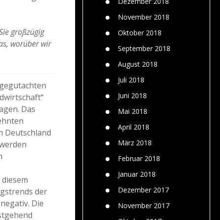
Dezember 2018
November 2018
Sie großzügig
Oktober 2018
das, worüber wir
September 2018
August 2018
Juli 2018
lgegutachten
Juni 2018
wirtschaft“
ragen. Das
Mai 2018
zehnten
April 2018
in Deutschland
März 2018
 werden
n
Februar 2018
Januar 2018
n diesem
Dezember 2017
ngstrends der
negativ. Die
November 2017
estgehend