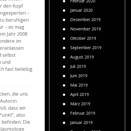
Februar 2020
er den Kopf
Januar 2020
ingexperten –
 zu beruhigen
Dezember 2019
ur – es mag
November 2019
em Jahr 2008
Oktober 2019
sondere im
veranlassen
September 2019
 selbst
August 2019
h und
Juli 2019
ch fast beliebig
Juni 2019
Mai 2019
cken, die uns
April 2019
 Autorin
März 2019
ll, dass wir
Februar 2019
unkt“, also
befinden. Die
Januar 2019
aläontologe