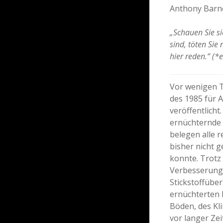
Anthony Barn
„Schauen Sie si
sind, töten Sie
hier reden.“ (*
Vor wenigen 
des 1985 für 
veröffentlich
ernüchternde 
belegen alle r
bisher nicht 
konnte. Trotz
Verbesserunge
Stickstoffübe
ernüchterten 
Böden, des Kl
vor langer Ze