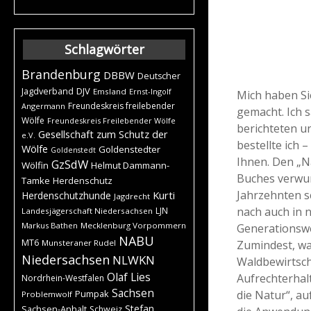
Schlagwörter
Brandenburg
DBBW
Deutscher
DJV
Jagdverband
Emsland
Ernst-Ingolf
Mich haben Si
Freundeskreis freilebender
Angermann
gemacht. Ich s
Wölfe
Freundeskreis Freilebender Wölfe
berichteten u
Gesellschaft zum Schutz der
e.V.
bestellte ich
Wölfe
Goldenstedter
Goldenstedt
Ihnen. Den „N
GzSdW
Wölfin
Helmut Dammann-
Buches verwun
Tamke
Herdenschutz
Jahrzehnten s
Kurti
Herdenschutzhunde
Jagdrecht
nach auch in 
LJN
Landesjägerschaft Niedersachsen
Markus Bathen
Mecklenburg Vorpommern
Generationswec
NABU
MT6
Zumindest, wa
Munsteraner Rudel
Niedersachsen
NLWKN
Waldbewirtsch
Olaf Lies
Aufrechterhal
Nordrhein-Westfalen
Sachsen
die Natur“, a
Pumpak
Problemwolf
Stefan
Sachsen-Anhalt
Schweiz