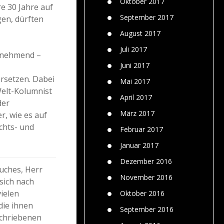
Oktober 2017
e 30 Jahre auf
September 2017
en, dürften
August 2017
Juli 2017
unehmend –
Juni 2017
rsetzen. Dabei
Mai 2017
Welt-Kolumnist
April 2017
der
März 2017
, wie es auf
uchts- und
Februar 2017
Januar 2017
Dezember 2016
Buches, Herr
November 2016
 sich nach
ielen
Oktober 2016
die ihnen
September 2016
schriebenen