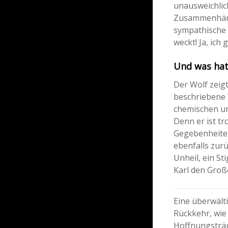
unausweichlic
Zusammenhänge
sympathische 
weckt! Ja, ic
Und was hat
Der Wolf zeig
beschriebene W
chemischen un
Denn er ist tr
Gegebenheiten
ebenfalls zurü
Unheil, ein St
Karl den Groß
Eine überwält
Rückkehr, wie 
Hoffnungsträg