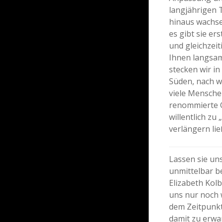
langjährigen 
hinaus wachse
es gibt sie e
und gleichzei
Ihnen langsam
stecken wir i
Süden, nach w
viele Mensche
renommierte G
willentlich zu
verlängern lie
Lassen sie un
unmittelbar be
Elizabeth Kolb
uns nur noch 
dem Zeitpunkt
damit zu erwa