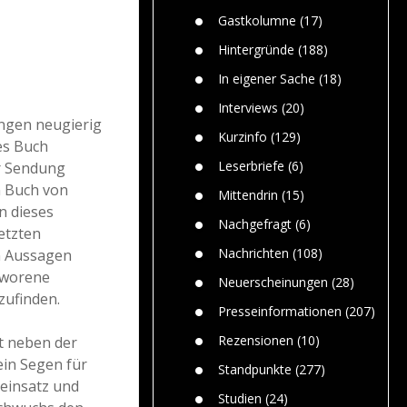
Paolo Mol
n
Gefährlic
Wolf fasz
Gastkolumne
(17)
Wolfs ge
dem Men
Hintergründe
(188)
Jim Bran
In eigener Sache
(18)
Warum W
Mensche
Interviews
(20)
gelegentl
ungen neugierig
Kurzinfo
(129)
es Buch
Dr. Frank
Die Jagd,
Leserbriefe
(6)
er Sendung
und die J
n Buch von
Mittendrin
(15)
n dieses
Nachgefragt
(6)
etzten
Nachrichten
(108)
en Aussagen
chworene
Neuerscheinungen
(28)
zufinden.
Presseinformationen
(207)
Rezensionen
(10)
t neben der
ein Segen für
Standpunkte
(277)
neinsatz und
Studien
(24)