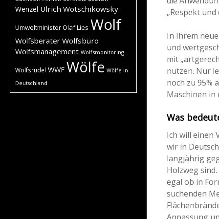
die Anwendung
Ulrich Wotschikowsky
Wenzel
„Respekt und d
Wolf
Umweltminister Olaf Lies
In Ihrem neue
Wolfsberater
Wolfsbüro
und wertgesch
Wolfsmanagement
Wolfsmonitoring
mit „artgerec
Wölfe
WWF
nutzen. Nur le
Wolfsrudel
Wölfe in
noch zu 95% a
Deutschland
Maschinen in 
Was bedeute
Ich will einen
wir in Deutsc
langjährig ge
Holzweg sind.
egal ob in For
suchenden Me
Flächenbrände
Anpassung uns