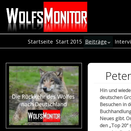
Startseite
Start 2015
Beiträge
Interv
Inter
Beiträge aus dem
Jahr 2021
Inter
Beiträge aus dem
Inter
Jahr 2020
Peter
Beiträge aus dem
Jahr 2019
Hin und wieder
Beiträge aus dem
deutschen Gro
Jahr 2018
Besuchen in d
Beiträge aus dem
Buchhandlung 
Jahr 2017
Neues gibt. O
Beiträge aus dem
den „Top 20“ s
Jahr 2016