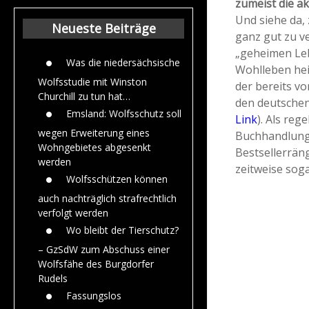
zumeist die ak
Beiträge aus de
Und siehe da, 
Jahr 2015
Neueste Beiträge
ganz gut zu v
„geheimen Leb
Was die niedersächsische
Wohlleben heiß
Wolfsstudie mit Winston
der bereits vo
Churchill zu tun hat…
den deutschen 
Emsland: Wolfsschutz soll
Link
). Als re
wegen Erweiterung eines
Buchhandlunge
Wohngebietes abgesenkt
Bestsellerräng
werden
zeitweise soga
Wolfsschützen können
auch nachträglich strafrechtlich
verfolgt werden
Wo bleibt der Tierschutz?
– GzSdW zum Abschuss einer
Wolfsfähe des Burgdorfer
Rudels
Fassungslos