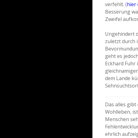
verfehlt. (
hier
Besserung war
Zweifel aufk
Ungehindert 
zuletzt durch
Bevormundung“
geht es jedoc
Eckhard Fuhr 
gleichnamigen
dem Lande künf
Sehnsuchtsort
Das alles gibt
Wohlleben, ist
Menschen sehne
Fehlentwicklu
ehrlich aufze