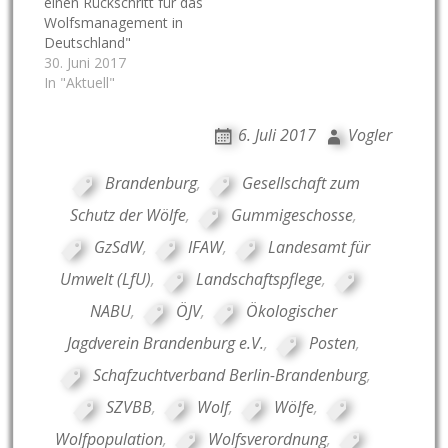
einen Rückschritt für das
Wolfsmanagement in
Deutschland"
30. Juni 2017
In "Aktuell"
6. Juli 2017
Vogler
Brandenburg
,
Gesellschaft zum
Schutz der Wölfe
,
Gummigeschosse
,
GzSdW
,
IFAW
,
Landesamt für
Umwelt (LfU)
,
Landschaftspflege
,
NABU
,
ÖJV
,
Ökologischer
Jagdverein Brandenburg e.V.
,
Posten
,
Schafzuchtverband Berlin-Brandenburg
,
SZVBB
,
Wolf
,
Wölfe
,
Wolfpopulation
,
Wolfsverordnung
,