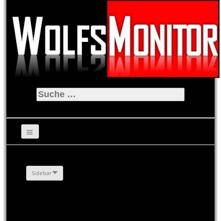
Suche
nach:
Sidebar