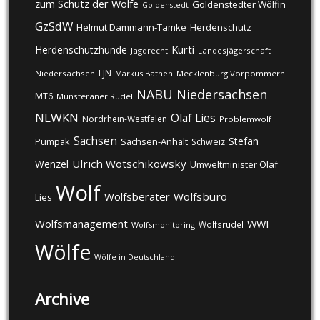
zum Schutz der Wölfe
Goldenstedter Wölfin
Goldenstedt
GzSdW
Helmut Dammann-Tamke
Herdenschutz
Kurti
Herdenschutzhunde
Jagdrecht
Landesjägerschaft
LJN
Niedersachsen
Markus Bathen
Mecklenburg Vorpommern
NABU
Niedersachsen
MT6
Munsteraner Rudel
NLWKN
Olaf Lies
Nordrhein-Westfalen
Problemwolf
Sachsen
Stefan
Pumpak
Sachsen-Anhalt
Schweiz
Ulrich Wotschikowsky
Wenzel
Umweltminister Olaf
Wolf
Wolfsberater
Wolfsbüro
Lies
Wolfsmanagement
WWF
Wolfsrudel
Wolfsmonitoring
Wölfe
Wölfe in Deutschland
Archive