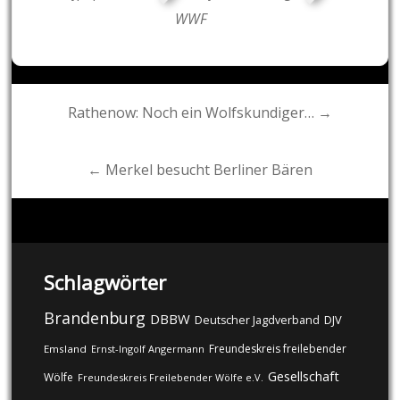
WWF
Post
Rathenow: Noch ein Wolfskundiger… →
navigation
← Merkel besucht Berliner Bären
Schlagwörter
Brandenburg
DBBW
DJV
Deutscher Jagdverband
Freundeskreis freilebender
Emsland
Ernst-Ingolf Angermann
Gesellschaft
Wölfe
Freundeskreis Freilebender Wölfe e.V.