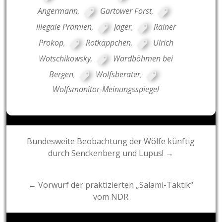
Angermann
,
Gartower Forst
,
illegale Prämien
,
Jäger
,
Rainer
Prokop
,
Rotkäppchen
,
Ulrich
Wotschikowsky
,
Wardböhmen bei
Bergen
,
Wolfsberater
,
Wolfsmonitor-Meinungsspiegel
Post
Bundesweite Beobachtung der Wölfe künftig
durch Senckenberg und Lupus! →
navigation
← Vorwurf der praktizierten „Salami-Taktik“
vom NDR