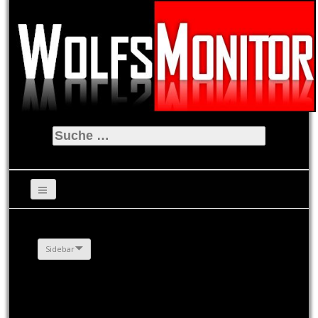
Suche
nach:
Sidebar