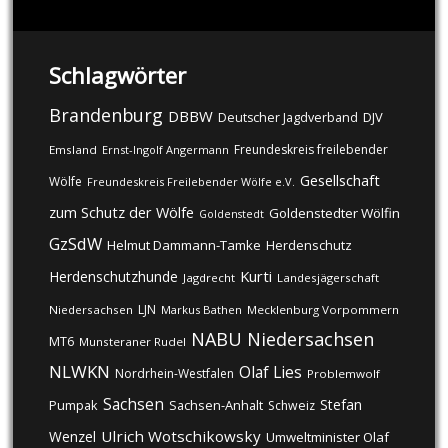
Schlagwörter
Brandenburg
DBBW
DJV
Deutscher Jagdverband
Freundeskreis freilebender
Emsland
Ernst-Ingolf Angermann
Gesellschaft
Wölfe
Freundeskreis Freilebender Wölfe e.V.
zum Schutz der Wölfe
Goldenstedter Wölfin
Goldenstedt
GzSdW
Helmut Dammann-Tamke
Herdenschutz
Kurti
Herdenschutzhunde
Jagdrecht
Landesjägerschaft
LJN
Niedersachsen
Markus Bathen
Mecklenburg Vorpommern
NABU
Niedersachsen
MT6
Munsteraner Rudel
NLWKN
Olaf Lies
Nordrhein-Westfalen
Problemwolf
Sachsen
Stefan
Pumpak
Sachsen-Anhalt
Schweiz
Ulrich Wotschikowsky
Wenzel
Umweltminister Olaf