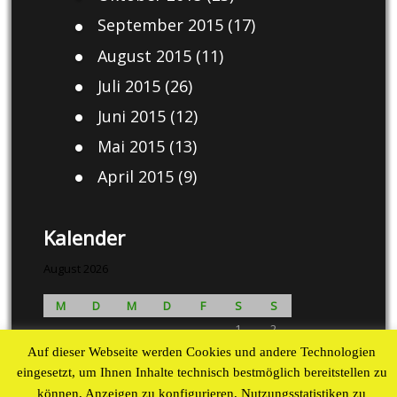
September 2015
(17)
August 2015
(11)
Juli 2015
(26)
Juni 2015
(12)
Mai 2015
(13)
April 2015
(9)
Kalender
August 2026
M
D
M
D
F
S
S
1
2
3
4
5
6
7
8
9
Auf dieser Webseite werden Cookies und andere Technologien
eingesetzt, um Ihnen Inhalte technisch bestmöglich bereitstellen zu
10
11
12
13
14
15
16
können, Anzeigen zu konfigurieren, Nutzungsstatistiken zu