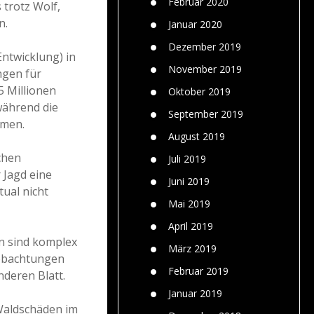
Februar 2020
 trotz Wolf,
n.
Januar 2020
Dezember 2019
ntwicklung) in
November 2019
ngen für
 Millionen
Oktober 2019
während die
September 2019
hmen.
August 2019
chen
Juli 2019
 Jagd eine
Juni 2019
ual nicht
Mai 2019
April 2019
n sind komplex
März 2019
eobachtungen
Februar 2019
deren Blatt.
Januar 2019
 Waldschäden im