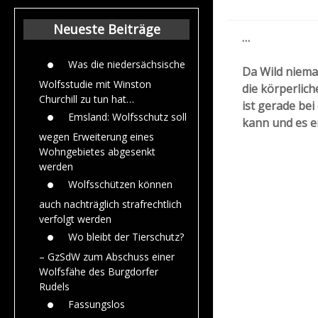
Beiträge aus dem
Jahr 2015
Neueste Beiträge
…
Was die niedersächsische
Da Wild niemal
Wolfsstudie mit Winston
die körperlich
Churchill zu tun hat…
ist gerade be
Emsland: Wolfsschutz soll
kann und es 
wegen Erweiterung eines
Wohngebietes abgesenkt
werden
Wolfsschützen können
auch nachträglich strafrechtlich
verfolgt werden
Wo bleibt der Tierschutz?
– GzSdW zum Abschuss einer
Wolfsfähe des Burgdorfer
Rudels
Fassungslos