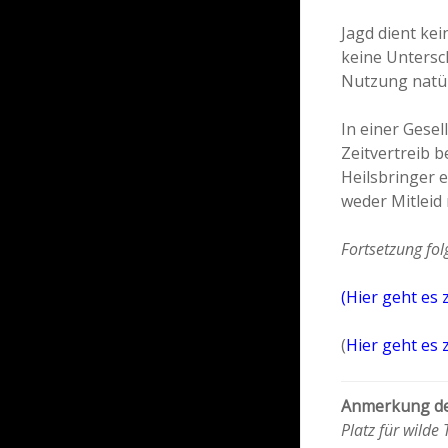
Jagd dient ke
keine Untersc
Nutzung natür
In einer Gesel
Zeitvertreib b
Heilsbringer e
weder Mitleid 
Fortsetzung fol
(
Hier geht es 
(
Hier geht es 
Anmerkung de
Platz für wilde 