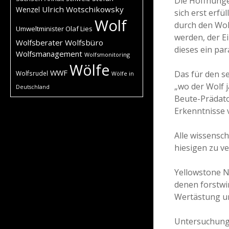
Die Hoffnunge
Ulrich Wotschikowsky
Wenzel
sich erst erfü
Wolf
durch den Wolf
Umweltminister Olaf Lies
werden, der Ei
Wolfsberater
Wolfsbüro
dieses ein par
Wolfsmanagement
Wolfsmonitoring
Wölfe
WWF
Das für den s
Wolfsrudel
Wölfe in
„wo der Wolf 
Deutschland
Beute-Prädato
Erkenntnisse 
Alle wissensc
hiesigen zu ve
Yellowstone Na
denen forstwir
Wertästung un
Untersuchunge