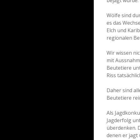
bejagt wurde.
Wölfe sind du
es das Wechsel
Elch und Kari
regionalen Be
Wir wissen nic
mit Aussnahme
Beutetiere unt
Riss tatsächli
Daher sind al
Beutetiere re
Als Jagdkonku
Jagderfolg un
überdenken. D
denen er jagt