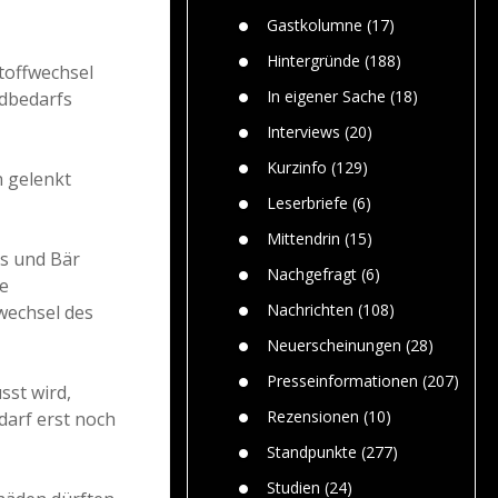
Paolo Mol
n
Gefährlic
Wolf fasz
Gastkolumne
(17)
Wolfs ge
dem Men
Hintergründe
(188)
toffwechsel
Jim Bran
In eigener Sache
(18)
ndbedarfs
Warum W
Mensche
Interviews
(20)
gelegentl
Kurzinfo
(129)
n gelenkt
Dr. Frank
Die Jagd,
Leserbriefe
(6)
und die J
Mittendrin
(15)
hs und Bär
Nachgefragt
(6)
e
Nachrichten
(108)
wechsel des
Neuerscheinungen
(28)
Presseinformationen
(207)
sst wird,
Rezensionen
(10)
darf erst noch
Standpunkte
(277)
Studien
(24)