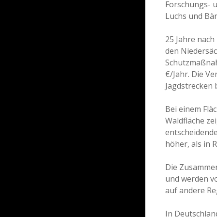
Forschungs- u
Luchs und Bär
25 Jahre nach
den Niedersäc
Schutzmaßnahm
€/Jahr. Die V
Jagdstrecken 
Bei einem Flä
Waldfläche ze
entscheidende
höher, als in
Die Zusammenh
und werden vo
auf andere Re
In Deutschlan