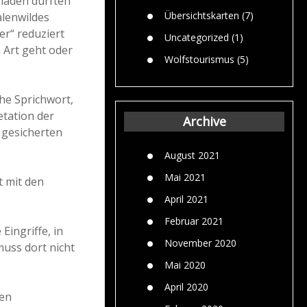
chäden dürften
Übersichtskarten
(7)
alenwildes
er“ reduziert
Uncategorized
(1)
 Art geht oder
Wolfstourismus
(5)
he Sprichwort,
etation der
Archive
 gesicherten
August 2021
Mai 2021
t mit den
April 2021
Februar 2021
Eingriffe, in
November 2020
muss dort nicht
Mai 2020
April 2020
hen