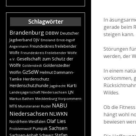
In äsungsarme
Schlagwörter
gerade beim R
Brandenburg
DBBW
Deutscher
steigen kann.
DJV
Jagdverband
Emsland
Ernst-Ingolf
Freundeskreis freilebender
Angermann
Störungen für 
Wölfe
Freundeskreis Freilebender Wölfe
werden, der W
Gesellschaft zum Schutz der
e.V.
Wölfe
Goldenstedter
Goldenstedt
In einem natü
GzSdW
Wölfin
Helmut Dammann-
vorkommen, gi
Tamke
Herdenschutz
Rücksichtnahm
Kurti
Herdenschutzhunde
Jagdrecht
Wildes.
LJN
Landesjägerschaft Niedersachsen
Markus Bathen
Mecklenburg Vorpommern
NABU
MT6
Ob die Fitness
Munsteraner Rudel
Niedersachsen
NLWKN
hängt wohl no
Olaf Lies
bewiesen wer
Nordrhein-Westfalen
Sachsen
Pumpak
Problemwolf
Stefan
Sachsen-Anhalt
Schweiz