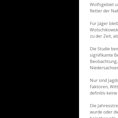
Wolfsgebiet u
Retter der Nat
Für Jäger blei
Wotschikowsky
zu der Zeit, a
Die Studie be
signifikante B
Beobachtung, 
Niedersachsen 
Nur sind Jagd
Faktoren, Wit
definitiv kei
Die Jahresstre
wurde oder di