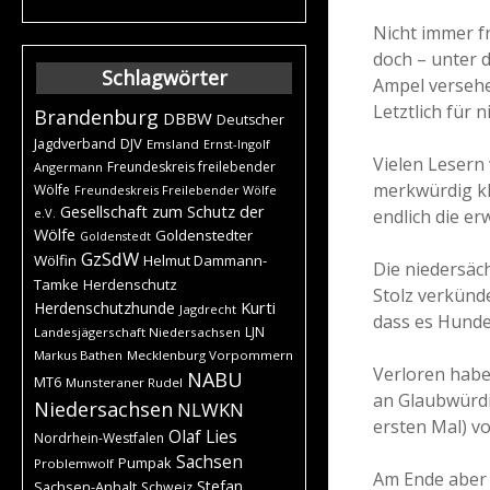
Nicht immer f
doch – unter 
Schlagwörter
Ampel versehe
Letztlich für n
Brandenburg
DBBW
Deutscher
DJV
Jagdverband
Emsland
Ernst-Ingolf
Vielen Lesern 
Freundeskreis freilebender
Angermann
merkwürdig kl
Wölfe
Freundeskreis Freilebender Wölfe
Gesellschaft zum Schutz der
endlich die er
e.V.
Wölfe
Goldenstedter
Goldenstedt
GzSdW
Wölfin
Helmut Dammann-
Die niedersäc
Tamke
Herdenschutz
Stolz verkünd
Kurti
Herdenschutzhunde
Jagdrecht
dass es Hunde
LJN
Landesjägerschaft Niedersachsen
Markus Bathen
Mecklenburg Vorpommern
Verloren habe
NABU
MT6
Munsteraner Rudel
an Glaubwürdig
Niedersachsen
NLWKN
ersten Mal) v
Olaf Lies
Nordrhein-Westfalen
Sachsen
Pumpak
Problemwolf
Am Ende aber 
Stefan
Sachsen-Anhalt
Schweiz