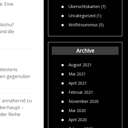
e: Eine
Übersichtskarten
(7)
Uncategorized
(1)
wabohu?
Wolfstourismus
(5)
und die
Archive
August 2021
pätestens
Mai 2021
ifen gegenüber
April 2021
Februar 2021
ur annähernd zu
November 2020
überhaupt –
Mai 2020
 der Reihe
April 2020