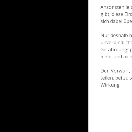
Ansonsten leit
gibt, diese Ei
sich dabei üb
Nur deshalb h
unverbindliche
Gefährdungspo
mehr und nich
Den Vorwurf, 
teilen, bei zu
Wirkung.