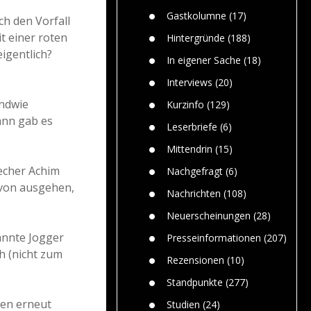
Paolo Mol
n
Gefährlic
Wolf fasz
Gastkolumne
(17)
h den Vorfall
Wolfs ge
dem Men
t einer roten
Hintergründe
(188)
eigentlich?
Jim Bran
In eigener Sache
(18)
Warum W
Mensche
Interviews
(20)
gelegentl
endwie
Kurzinfo
(129)
Dr. Frank
ann gab es
Die Jagd,
Leserbriefe
(6)
und die J
Mittendrin
(15)
echer Achim
Nachgefragt
(6)
avon ausgehen,
Nachrichten
(108)
Neuerscheinungen
(28)
annte Jogger
Presseinformationen
(207)
ch (nicht zum
Rezensionen
(10)
Standpunkte
(277)
nen erneut
Studien
(24)