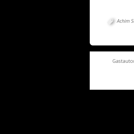
Achim S
Post
Gastautor
navigati