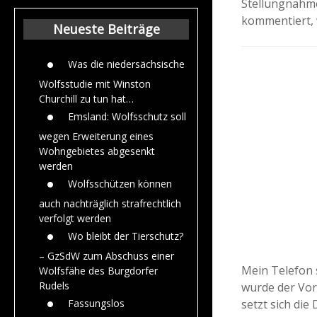
Stellungnahme
Beiträge aus dem
kommentiert, 
Jahr 2015
Neueste Beiträge
Was die niedersächsische
Wolfsstudie mit Winston
Churchill zu tun hat…
Emsland: Wolfsschutz soll
wegen Erweiterung eines
Wohngebietes abgesenkt
werden
Wolfsschützen können
auch nachträglich strafrechtlich
verfolgt werden
Wo bleibt der Tierschutz?
– GzSdW zum Abschuss einer
Mein Telefon s
Wolfsfähe des Burgdorfer
Rudels
wurde der Vor
setzt sich die
Fassungslos