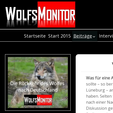
Startseite
Start 2015
Beiträge
Interv
Inter
Beiträge aus dem
Jahr 2021
Inter
Beiträge aus dem
Inter
Jahr 2020
Beiträge aus dem
Jahr 2019
Was für eine 
Beiträge aus dem
sollte – so be
Jahr 2018
Lüneburg – a
Beiträge aus dem
haben. Selten
Jahr 2017
nach einer Na
Beiträge aus de
Diskussion ge
Jahr 2016