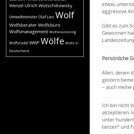
etwas unterst
Ulrich Wotschikowsky
Wenzel
aggressive A
Wolf
Umweltminister Olaf Lies
Wolfsberater
Wolfsbüro
Gibt es zum S
Wolfsmanagement
Gewonnen habe
Wolfsmonitoring
Wölfe
Landeszeitung
WWF
Wolfsrudel
Wölfe in
Deutschland
Persönliche G
Allen, denen d
gestern bemer
– auch meine 
Ich bin nicht
akzeptieren. 
unter hundert
tanzen“ und f