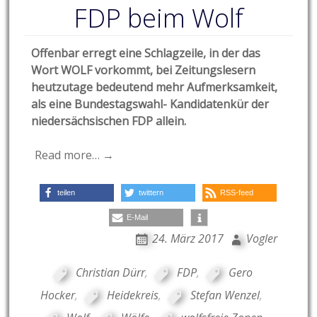
FDP beim Wolf
Offenbar erregt eine Schlagzeile, in der das
Wort WOLF vorkommt, bei Zeitungslesern
heutzutage bedeutend mehr Aufmerksamkeit,
als eine Bundestagswahl- Kandidatenkür der
niedersächsischen FDP allein.
Read more… →
teilen
twittern
RSS-feed
E-Mail
24. März 2017
Vogler
Christian Dürr
,
FDP
,
Gero
Hocker
,
Heidekreis
,
Stefan Wenzel
,