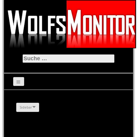
Suche
nach:
Sidebar