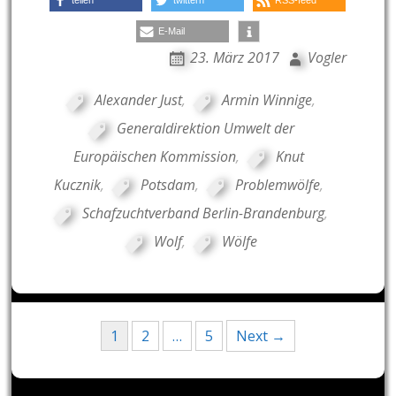
E-Mail
23. März 2017
Vogler
Alexander Just
,
Armin Winnige
,
Generaldirektion Umwelt der
Europäischen Kommission
,
Knut
Kucznik
,
Potsdam
,
Problemwölfe
,
Schafzuchtverband Berlin-Brandenburg
,
Wolf
,
Wölfe
Posts
1
2
…
5
Next →
navigation