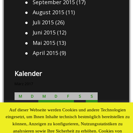
September 2015
(17)
August 2015
(11)
Juli 2015
(26)
Juni 2015
(12)
Mai 2015
(13)
April 2015
(9)
Kalender
März 2017
M
D
M
D
F
S
S
1
2
3
4
5
Auf dieser Webseite werden Cookies und andere Technologien
6
7
8
9
10
11
12
eingesetzt, um Ihnen Inhalte technisch bestmöglich bereitstellen zu
13
14
15
16
17
18
19
können, Anzeigen zu konfigurieren, Nutzungsstatistiken zu
20
21
22
23
24
25
26
analysieren sowie Ihre Sicherheit zu erhöhen. Cookies von