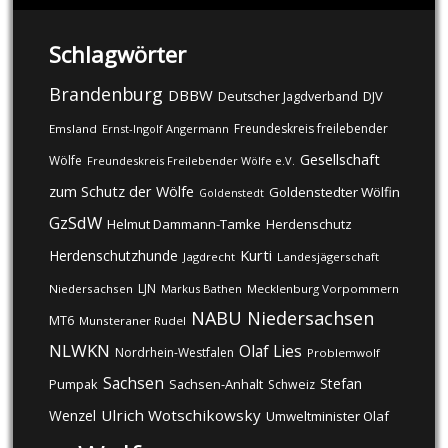
Schlagwörter
Brandenburg
DBBW
DJV
Deutscher Jagdverband
Freundeskreis freilebender
Emsland
Ernst-Ingolf Angermann
Gesellschaft
Wölfe
Freundeskreis Freilebender Wölfe e.V.
zum Schutz der Wölfe
Goldenstedter Wölfin
Goldenstedt
GzSdW
Helmut Dammann-Tamke
Herdenschutz
Kurti
Herdenschutzhunde
Jagdrecht
Landesjägerschaft
LJN
Niedersachsen
Markus Bathen
Mecklenburg Vorpommern
NABU
Niedersachsen
MT6
Munsteraner Rudel
NLWKN
Olaf Lies
Nordrhein-Westfalen
Problemwolf
Sachsen
Stefan
Pumpak
Sachsen-Anhalt
Schweiz
Ulrich Wotschikowsky
Wenzel
Umweltminister Olaf