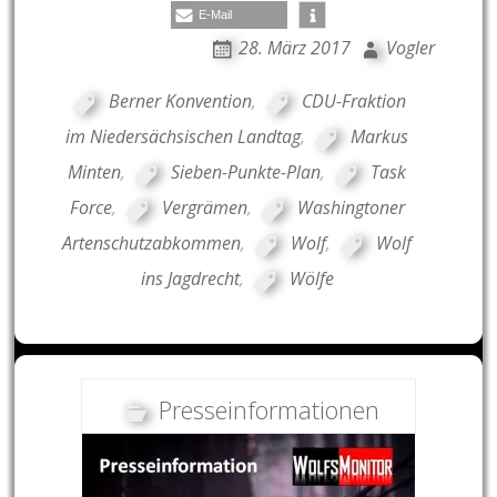
E-Mail
28. März 2017
Vogler
Berner Konvention
,
CDU-Fraktion
im Niedersächsischen Landtag
,
Markus
Minten
,
Sieben-Punkte-Plan
,
Task
Force
,
Vergrämen
,
Washingtoner
Artenschutzabkommen
,
Wolf
,
Wolf
ins Jagdrecht
,
Wölfe
Presseinformationen