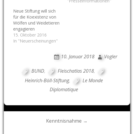
"Presseinformationen"
Neue Stiftung will sich
für die Koexistenz von
Wölfen und Weidetieren
engagieren
15. Oktober 2016
In "Neuerscheinungen"
10. Januar 2018
Vogler
BUND
,
Fleischatlas 2018
,
Heinrich-Böll-Stiftung
,
Le Monde
Diplomatique
Post
Kenntnisnahme →
navigation