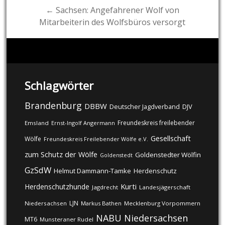
← Sachsen: Angefahrener Wolf von
Mitarbeiterin des Wolfsbüros versorgt
Schlagwörter
Brandenburg
DBBW
DJV
Deutscher Jagdverband
Freundeskreis freilebender
Emsland
Ernst-Ingolf Angermann
Gesellschaft
Wölfe
Freundeskreis Freilebender Wölfe e.V.
zum Schutz der Wölfe
Goldenstedter Wölfin
Goldenstedt
GzSdW
Helmut Dammann-Tamke
Herdenschutz
Kurti
Herdenschutzhunde
Jagdrecht
Landesjägerschaft
LJN
Niedersachsen
Markus Bathen
Mecklenburg Vorpommern
NABU
Niedersachsen
MT6
Munsteraner Rudel