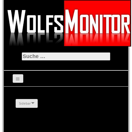
Suche
nach:
Sidebar