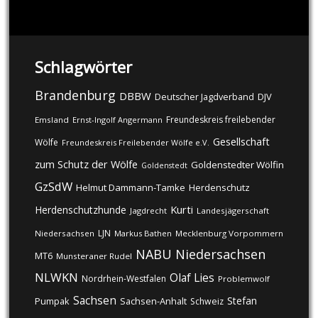
Schlagwörter
Brandenburg
DBBW
DJV
Deutscher Jagdverband
Freundeskreis freilebender
Emsland
Ernst-Ingolf Angermann
Gesellschaft
Wölfe
Freundeskreis Freilebender Wölfe e.V.
zum Schutz der Wölfe
Goldenstedter Wölfin
Goldenstedt
GzSdW
Helmut Dammann-Tamke
Herdenschutz
Kurti
Herdenschutzhunde
Jagdrecht
Landesjägerschaft
LJN
Niedersachsen
Markus Bathen
Mecklenburg Vorpommern
NABU
Niedersachsen
MT6
Munsteraner Rudel
NLWKN
Olaf Lies
Nordrhein-Westfalen
Problemwolf
Sachsen
Stefan
Pumpak
Sachsen-Anhalt
Schweiz