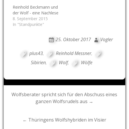
Reinhold Beckmann und
der Wolf - eine Nachlese
8. September 2015
In "Standpunkte"
25. Oktober 2017
Vogler
plus43
,
Reinhold Messner
,
Sibirien
,
Wolf
,
Wölfe
Post
Wolfsberater spricht sich für den Abschuss eines
ganzen Wolfsrudels aus →
navigation
← Thüringens Wolfshybriden im Visier