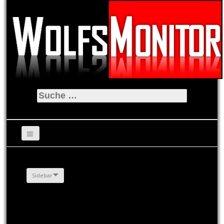
Suche
nach:
Sidebar