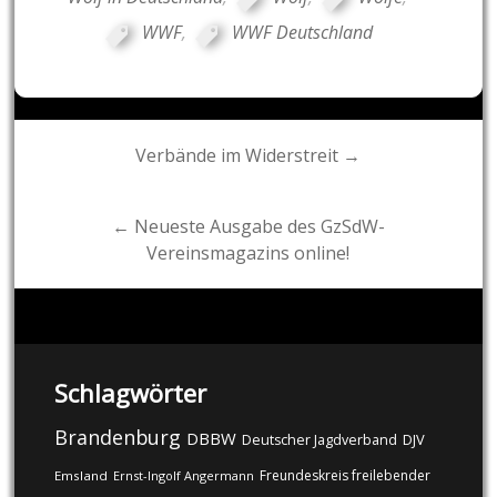
WWF
,
WWF Deutschland
Post
Verbände im Widerstreit →
navigation
← Neueste Ausgabe des GzSdW-
Vereinsmagazins online!
Schlagwörter
Brandenburg
DBBW
DJV
Deutscher Jagdverband
Freundeskreis freilebender
Emsland
Ernst-Ingolf Angermann