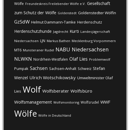
Gesellschaft
Wölfe
Freundeskreis Freilebender Wölfe e.V.
zum Schutz der Wölfe
Goldenstedter Wölfin
Goldenstedt
GzSdW
Helmut Dammann-Tamke
Herdenschutz
Kurti
Herdenschutzhunde
Jagdrecht
Landesjägerschaft
LJN
Niedersachsen
Markus Bathen
Mecklenburg Vorpommern
NABU
Niedersachsen
MT6
Munsteraner Rudel
NLWKN
Olaf Lies
Nordrhein-Westfalen
Problemwolf
Sachsen
Stefan
Pumpak
Sachsen-Anhalt
Schweiz
Ulrich Wotschikowsky
Wenzel
Umweltminister Olaf
Wolf
Wolfsberater
Wolfsbüro
Lies
Wolfsmanagement
WWF
Wolfsrudel
Wolfsmonitoring
Wölfe
Wölfe in Deutschland