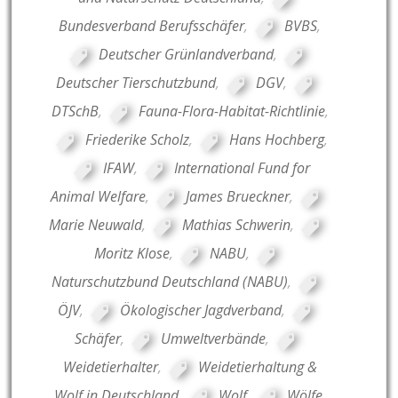
Bundesverband Berufsschäfer
,
BVBS
,
Deutscher Grünlandverband
,
Deutscher Tierschutzbund
,
DGV
,
DTSchB
,
Fauna-Flora-Habitat-Richtlinie
,
Friederike Scholz
,
Hans Hochberg
,
IFAW
,
International Fund for
Animal Welfare
,
James Brueckner
,
Marie Neuwald
,
Mathias Schwerin
,
Moritz Klose
,
NABU
,
Naturschutzbund Deutschland (NABU)
,
ÖJV
,
Ökologischer Jagdverband
,
Schäfer
,
Umweltverbände
,
Weidetierhalter
,
Weidetierhaltung &
Wolf in Deutschland
,
Wolf
,
Wölfe
,