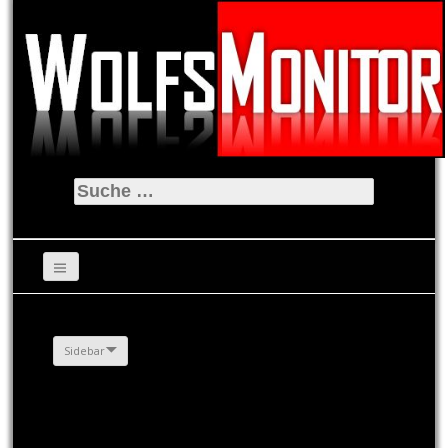
Suche
nach:
Sidebar