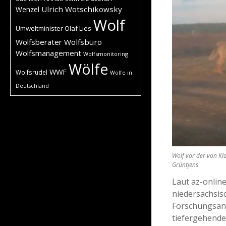
Ulrich Wotschikowsky
Wenzel
Wolf
Umweltminister Olaf Lies
Wolfsberater
Wolfsbüro
Wolfsmanagement
Wolfsmonitoring
Wölfe
WWF
Wolfsrudel
Wölfe in
Deutschland
Wolf vor der von Kla
Grüntjens
Laut az-onlin
niedersächsis
Forschungsans
tiefergehende