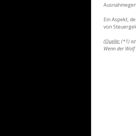
Ausnahmegene
Ein Aspekt, de
von Steuergel
(Quelle:
(*1) az
Wenn der Wolf 