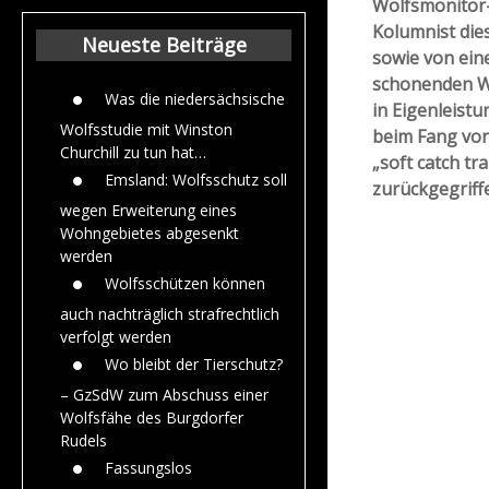
Wolfsmonitor-
Beiträge aus dem
Kolumnist die
Jahr 2015
Neueste Beiträge
sowie von ein
schonenden Wo
Was die niedersächsische
in Eigenleistu
Wolfsstudie mit Winston
beim Fang von
Churchill zu tun hat…
„soft catch tr
Emsland: Wolfsschutz soll
zurückgegriff
wegen Erweiterung eines
Wohngebietes abgesenkt
werden
Wolfsschützen können
auch nachträglich strafrechtlich
verfolgt werden
Wo bleibt der Tierschutz?
– GzSdW zum Abschuss einer
Wolfsfähe des Burgdorfer
Rudels
Fassungslos