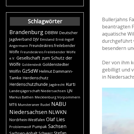
Bullerjahns Fa
Schlagwörter
beantragten F
Brandenburg
DBBW
Deutscher
aquatische Wi
DJV
Jagdverband
Emsland
Ernst-Ingolf
durchgeführt 
Freundeskreis freilebender
Angermann
besendern und
Wölfe
Freundeskreis Freilebender Wölfe
Gesellschaft zum Schutz der
e.V.
Der von ihm k
Wölfe
Goldenstedter
Goldenstedt
gebilligt und
GzSdW
Wölfin
Helmut Dammann-
in Niedersach
Tamke
Herdenschutz
Kurti
Herdenschutzhunde
Jagdrecht
LJN
Landesjägerschaft Niedersachsen
Markus Bathen
Mecklenburg Vorpommern
NABU
MT6
Munsteraner Rudel
Niedersachsen
NLWKN
Olaf Lies
Nordrhein-Westfalen
Sachsen
Pumpak
Problemwolf
Stefan
Sachsen-Anhalt
Schweiz