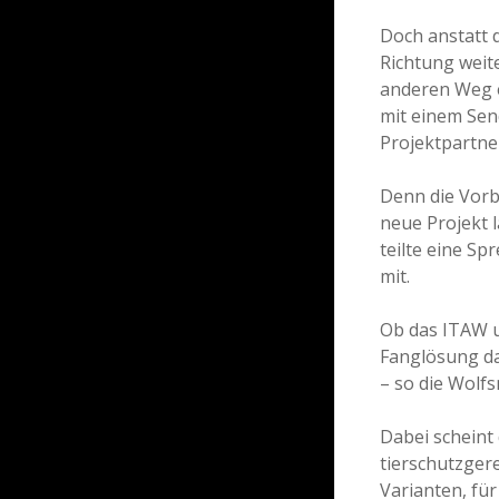
Doch anstatt 
Richtung weit
anderen Weg e
mit einem Send
Projektpartne
Denn die Vorb
neue Projekt 
teilte eine S
mit.
Ob das ITAW u
Fanglösung da
– so die Wolf
Dabei scheint
tierschutzgere
Varianten, für