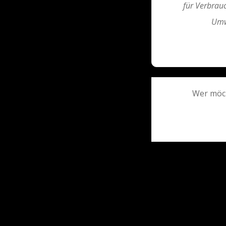
für Verbrau
Umw
Post
Wer möch
navigati