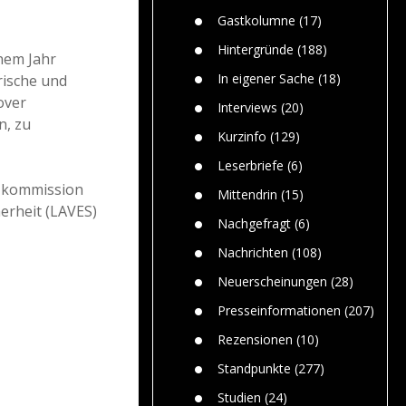
Paolo Mol
n
Gefährlic
Wolf fasz
Gastkolumne
(17)
Wolfs ge
dem Men
Hintergründe
(188)
inem Jahr
Jim Bran
In eigener Sache
(18)
rische und
Warum W
over
Mensche
Interviews
(20)
gelegentl
n, zu
Kurzinfo
(129)
Dr. Frank
Die Jagd,
Leserbriefe
(6)
und die J
tzkommission
Mittendrin
(15)
erheit (LAVES)
Nachgefragt
(6)
Nachrichten
(108)
Neuerscheinungen
(28)
Presseinformationen
(207)
Rezensionen
(10)
Standpunkte
(277)
Studien
(24)