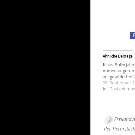
Ähnliche Beiträge
Klaus Bullerjahn:
Anmerkungen z
ausgewilderten 
28. September 
In "Gastkolumne
Freilandv
der Tierärztli