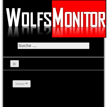
Suche
nach:
Sidebar