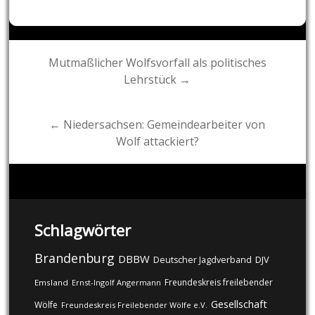
Post
Mutmaßlicher Wolfsvorfall als politisches
Lehrstück →
navigation
← Niedersachsen: Gemeindearbeiter von
Wolf attackiert?
Schlagwörter
Brandenburg
DBBW
DJV
Deutscher Jagdverband
Freundeskreis freilebender
Emsland
Ernst-Ingolf Angermann
Gesellschaft
Wölfe
Freundeskreis Freilebender Wölfe e.V.