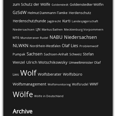
zum Schutz der Wölfe
Goldenstedter Wölfin
Goldenstedt
GzSdW
Helmut Dammann-Tamke
Herdenschutz
Kurti
Herdenschutzhunde
Jagdrecht
Landesjägerschaft
LJN
Niedersachsen
Markus Bathen
Mecklenburg Vorpommern
NABU
Niedersachsen
MT6
Munsteraner Rudel
NLWKN
Olaf Lies
Nordrhein-Westfalen
Problemwolf
Sachsen
Stefan
Pumpak
Sachsen-Anhalt
Schweiz
Ulrich Wotschikowsky
Wenzel
Umweltminister Olaf
Wolf
Wolfsberater
Wolfsbüro
Lies
Wolfsmanagement
WWF
Wolfsrudel
Wolfsmonitoring
Wölfe
Wölfe in Deutschland
Archive