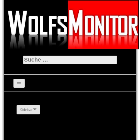
Suche
nach:
Sidebar