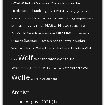
GzSdW
Helmut Dammann-Tamke
Herdenschutz
Kurti
Herdenschutzhunde
Jagdrecht
Landesjägerschaft
LJN
Niedersachsen
Markus Bathen
Mecklenburg Vorpommern
NABU
Niedersachsen
MT6
Munsteraner Rudel
NLWKN
Olaf Lies
Nordrhein-Westfalen
Problemwolf
Sachsen
Stefan
Pumpak
Sachsen-Anhalt
Schweiz
Ulrich Wotschikowsky
Wenzel
Umweltminister Olaf
Wolf
Wolfsberater
Wolfsbüro
Lies
Wolfsmanagement
WWF
Wolfsrudel
Wolfsmonitoring
Wölfe
Wölfe in Deutschland
Archive
August 2021
(1)