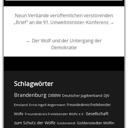
Post
Neun Verbände veröffentlichen verstörenden
„Brief“ an die 91. Umweltminister-Konferenz →
navigation
← Der Wolf und der Untergang der
Demokratie
Schlagwörter
Brandenburg
DBBW
DJV
Deutscher Jagdverband
Freundeskreis freilebender
Emsland
Ernst-Ingolf Angermann
Gesellschaft
Wölfe
Freundeskreis Freilebender Wölfe e.V.
zum Schutz der Wölfe
Goldenstedter Wölfin
Goldenstedt