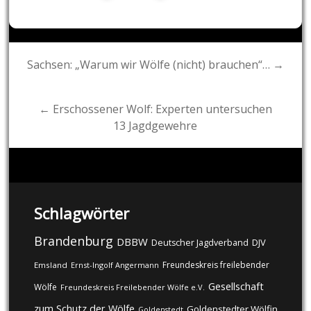
Post
Sachsen: „Warum wir Wölfe (nicht) brauchen“… →
navigation
← Erschossener Wolf: Experten untersuchen
13 Jagdgewehre
Schlagwörter
Brandenburg
DBBW
DJV
Deutscher Jagdverband
Freundeskreis freilebender
Emsland
Ernst-Ingolf Angermann
Gesellschaft
Wölfe
Freundeskreis Freilebender Wölfe e.V.
zum Schutz der Wölfe
Goldenstedter Wölfin
Goldenstedt