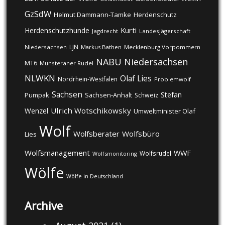
GzSdW
Helmut Dammann-Tamke
Herdenschutz
Kurti
Herdenschutzhunde
Jagdrecht
Landesjägerschaft
LJN
Niedersachsen
Markus Bathen
Mecklenburg Vorpommern
NABU
Niedersachsen
MT6
Munsteraner Rudel
NLWKN
Olaf Lies
Nordrhein-Westfalen
Problemwolf
Sachsen
Stefan
Pumpak
Sachsen-Anhalt
Schweiz
Ulrich Wotschikowsky
Wenzel
Umweltminister Olaf
Wolf
Wolfsberater
Wolfsbüro
Lies
Wolfsmanagement
WWF
Wolfsrudel
Wolfsmonitoring
Wölfe
Wölfe in Deutschland
Archive