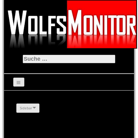
Suche
nach:
Sidebar