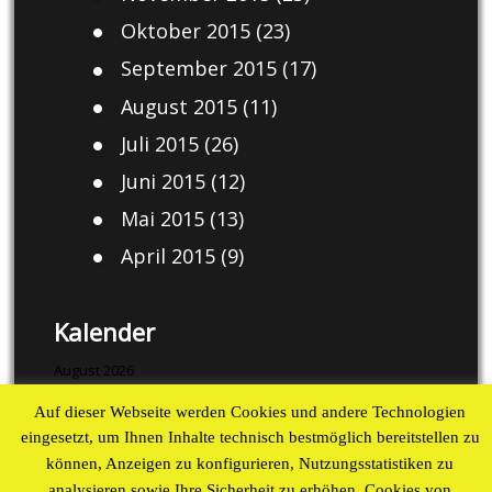
Oktober 2015
(23)
September 2015
(17)
August 2015
(11)
Juli 2015
(26)
Juni 2015
(12)
Mai 2015
(13)
April 2015
(9)
Kalender
August 2026
Auf dieser Webseite werden Cookies und andere Technologien
M
D
M
D
F
S
S
eingesetzt, um Ihnen Inhalte technisch bestmöglich bereitstellen zu
1
2
können, Anzeigen zu konfigurieren, Nutzungsstatistiken zu
3
4
5
6
7
8
9
analysieren sowie Ihre Sicherheit zu erhöhen. Cookies von