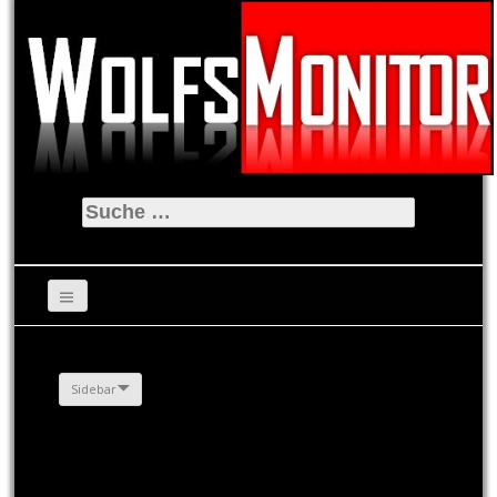
Suche
nach:
Sidebar