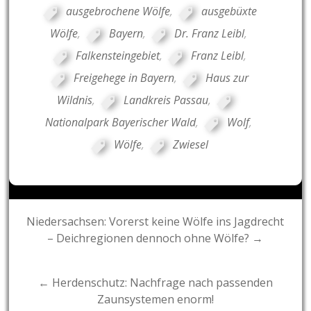
ausgebrochene Wölfe
,
ausgebüxte
Wölfe
,
Bayern
,
Dr. Franz Leibl
,
Falkensteingebiet
,
Franz Leibl
,
Freigehege in Bayern
,
Haus zur
Wildnis
,
Landkreis Passau
,
Nationalpark Bayerischer Wald
,
Wolf
,
Wölfe
,
Zwiesel
Post
Niedersachsen: Vorerst keine Wölfe ins Jagdrecht
– Deichregionen dennoch ohne Wölfe? →
navigation
← Herdenschutz: Nachfrage nach passenden
Zaunsystemen enorm!