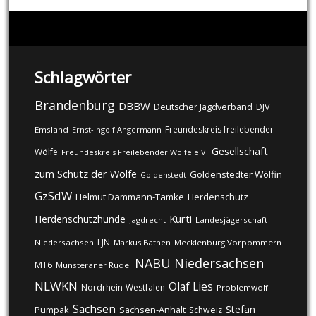
Schlagwörter
Brandenburg
DBBW
DJV
Deutscher Jagdverband
Freundeskreis freilebender
Emsland
Ernst-Ingolf Angermann
Gesellschaft
Wölfe
Freundeskreis Freilebender Wölfe e.V.
zum Schutz der Wölfe
Goldenstedter Wölfin
Goldenstedt
GzSdW
Helmut Dammann-Tamke
Herdenschutz
Kurti
Herdenschutzhunde
Jagdrecht
Landesjägerschaft
LJN
Niedersachsen
Markus Bathen
Mecklenburg Vorpommern
NABU
Niedersachsen
MT6
Munsteraner Rudel
NLWKN
Olaf Lies
Nordrhein-Westfalen
Problemwolf
Sachsen
Stefan
Pumpak
Sachsen-Anhalt
Schweiz