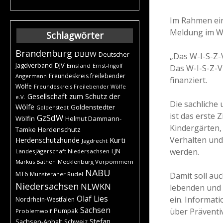
Im Rahmen eine
Meldung im Wo
Schlagwörter
Brandenburg
DBBW
Deutscher
„Das W-I-S-Z-
DJV
Jagdverband
Emsland
Ernst-Ingolf
Das W-I-S-Z-V
Freundeskreis freilebender
Angermann
finanziert.
Wölfe
Freundeskreis Freilebender Wölfe
Gesellschaft zum Schutz der
e.V.
Die sachliche
Wölfe
Goldenstedter
Goldenstedt
ist das erste 
GzSdW
Wölfin
Helmut Dammann-
Kindergärten,
Tamke
Herdenschutz
Verhalten und
Kurti
Herdenschutzhunde
Jagdrecht
werden.
LJN
Landesjägerschaft Niedersachsen
Markus Bathen
Mecklenburg Vorpommern
NABU
MT6
Damit soll auc
Munsteraner Rudel
Niedersachsen
NLWKN
lebenden und 
Olaf Lies
ein. Informati
Nordrhein-Westfalen
Sachsen
über Prävent
Pumpak
Problemwolf
Stefan
Sachsen-Anhalt
Schweiz