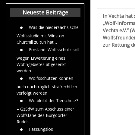
Beiträge aus dem
Jahr 2015
Neueste Beiträge
In Vechta hat
„Wolf-Inform
Was die niedersächsische
Vechta e.V.“ (
Wolfsstudie mit Winston
Wolfsfreunden 
Churchill zu tun hat…
zur Rettung d
Emsland: Wolfsschutz soll
wegen Erweiterung eines
Wohngebietes abgesenkt
werden
Wolfsschützen können
auch nachträglich strafrechtlich
verfolgt werden
Wo bleibt der Tierschutz?
– GzSdW zum Abschuss einer
Wolfsfähe des Burgdorfer
Rudels
Fassungslos