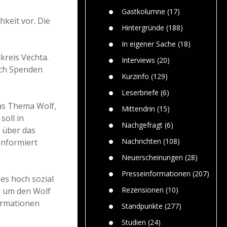
Paolo Mol
n
Gefährlic
Wolf fasz
Gastkolumne
(17)
Wolfs ge
hkeit vor. Die
dem Men
Hintergründe
(188)
Jim Bran
In eigener Sache
(18)
Warum W
kreis Vechta.
Mensche
Interviews
(20)
gelegentl
rch Spenden
Kurzinfo
(129)
Dr. Frank
Die Jagd,
Leserbriefe
(6)
und die J
as Thema Wolf,
Mittendrin
(15)
soll in
Nachgefragt
(6)
n über das
Nachrichten
(108)
informiert
Neuerscheinungen
(28)
Presseinformationen
(207)
ses hoch sozial
Rezensionen
(10)
n um den Wolf
formationen
Standpunkte
(277)
Studien
(24)