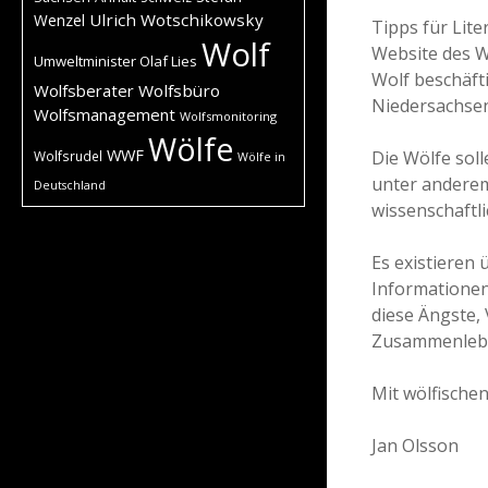
Ulrich Wotschikowsky
Wenzel
Tipps für Lite
Wolf
Website des W
Umweltminister Olaf Lies
Wolf beschäfti
Wolfsberater
Wolfsbüro
Niedersachsen
Wolfsmanagement
Wolfsmonitoring
Wölfe
WWF
Die Wölfe sol
Wolfsrudel
Wölfe in
unter anderem
Deutschland
wissenschaftl
Es existieren 
Informationen,
diese Ängste, 
Zusammenlebe
Mit wölfische
Jan Olsson