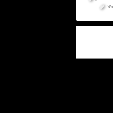
Wo
Post
navigati