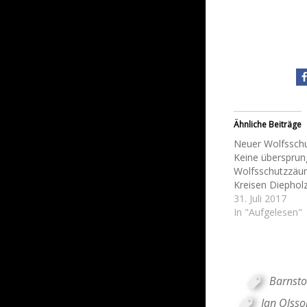
Ähnliche Beiträge
Neuer Wolfsschu
Keine überspru
Wolfsschutzzäun
Kreisen Diephol
31. Juli 2017
In "Aufgelesen"
Barnsto
Jan Olsso