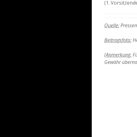
(1. Vorsitzend
Quelle:
Pressem
Beitragsfoto:
He
(
Anmerkung:
Fü
Gewähr übern