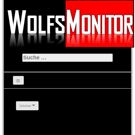
Suche
nach:
Sidebar