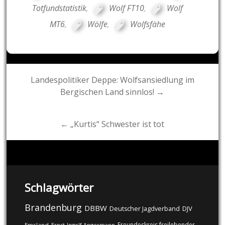
Totfundstatistik
,
Wolf FT10
,
Wolf
MT6
,
Wölfe
,
Wolfsfähe
Post
Landespolitiker Deppe: Wolfsansiedlung im
Bergischen Land sinnlos! →
navigation
← „Kurtis“ Schwester ist tot
Schlagwörter
Brandenburg
DBBW
DJV
Deutscher Jagdverband
Freundeskreis freilebender
Emsland
Ernst-Ingolf Angermann