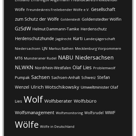
Gesellschaft
Wölfe
Freundeskreis Freilebender Wölfe e.V.
zum Schutz der Wölfe
Goldenstedter Wölfin
Goldenstedt
GzSdW
Helmut Dammann-Tamke
Herdenschutz
Kurti
Herdenschutzhunde
Jagdrecht
Landesjägerschaft
LJN
Niedersachsen
Markus Bathen
Mecklenburg Vorpommern
NABU
Niedersachsen
MT6
Munsteraner Rudel
NLWKN
Olaf Lies
Nordrhein-Westfalen
Problemwolf
Sachsen
Stefan
Pumpak
Sachsen-Anhalt
Schweiz
Ulrich Wotschikowsky
Wenzel
Umweltminister Olaf
Wolf
Wolfsberater
Wolfsbüro
Lies
Wolfsmanagement
WWF
Wolfsrudel
Wolfsmonitoring
Wölfe
Wölfe in Deutschland