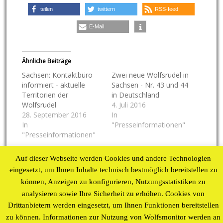
teilen
twittern
RSS-feed
E-Mail
Ähnliche Beiträge
Sachsen: Kontaktbüro
Zwei neue Wolfsrudel in
informiert - aktuelle
Sachsen - Nr. 43 und 44
Territorien der
in Deutschland
Wolfsrudel
4. Juli 2016
28. September 2016
In
In
"Presseinformationen"
"Presseinformationen"
Sachsen: Erneut
Auf dieser Webseite werden Cookies und andere Technologien
springende Wölfe?
eingesetzt, um Ihnen Inhalte technisch bestmöglich bereitstellen zu
6. Oktober 2016
In "Aufgelesen"
können, Anzeigen zu konfigurieren, Nutzungsstatistiken zu
analysieren sowie Ihre Sicherheit zu erhöhen. Cookies von
Drittanbietern werden eingesetzt, um Ihnen Funktionen bereitstellen
17. Januar 2017
Vogler
zu können. Informationen zur Nutzung von Wolfsmonitor werden an