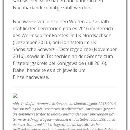
sächsischer Seite haben und daher in den
Nachbarländern mitgezählt werden.
Nachweise von einzelnen Wölfen außerhalb
etablierter Territorien gab es 2016 im Bereich
des Wermsdorfer Forstes im LK Nordsachsen
(Dezember 2016), bei Hohnstein im LK
Sächsische Schweiz – Osterzgebirge (November
2016), sowie in Tschechien an der Grenze zum
Erzgebirgskreis bei Königswalde (Juli 2016).
Dabei handelte es sich jeweils um
Einzelnachweise.
Abb. 1: Wolfsvorkommen in Sachsen im Monitoringjahr 2015/2016.
Die Darstellung der Territorien ist schematisch. Tatsächlich grenzen
die einzelnen Territorien überall aneinander oder überlappen sich
teilweise. Schraffiert gekennzeichnet ist das Gebiet Löbau/Zittau, in
dem der Status unklar ist. Angrenzend an das sächsische
Wolfsgebiet gibt es auch in Brandenburg und Polen flächendeckend