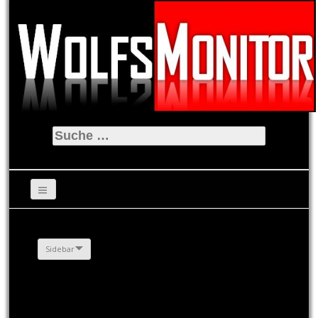
Suche
nach:
Sidebar