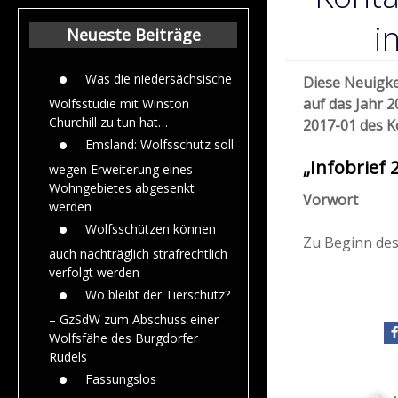
Beiträge aus de
Jahr 2015
i
Neueste Beiträge
Was die niedersächsische
Diese Neuigke
auf das Jahr 2
Wolfsstudie mit Winston
Churchill zu tun hat…
2017-01 des K
Emsland: Wolfsschutz soll
„Infobrief 
wegen Erweiterung eines
Wohngebietes abgesenkt
Vorwort
werden
Wolfsschützen können
Zu Beginn des
auch nachträglich strafrechtlich
verfolgt werden
Wo bleibt der Tierschutz?
– GzSdW zum Abschuss einer
Wolfsfähe des Burgdorfer
Rudels
Fassungslos