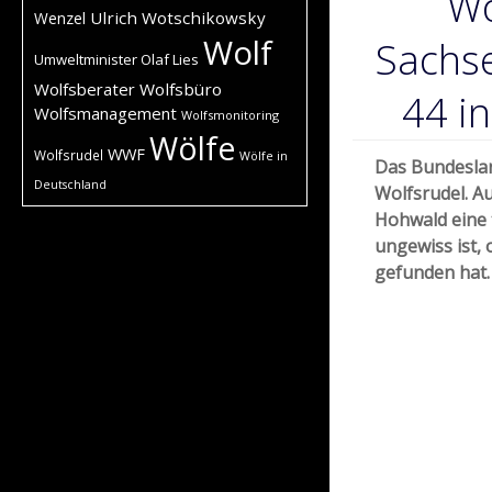
Wo
Ulrich Wotschikowsky
Wenzel
Wolf
Sachse
Umweltminister Olaf Lies
Wolfsberater
Wolfsbüro
44 i
Wolfsmanagement
Wolfsmonitoring
Wölfe
WWF
Wolfsrudel
Wölfe in
Das Bundeslan
Deutschland
Wolfsrudel. A
Hohwald eine t
ungewiss ist, 
gefunden hat.