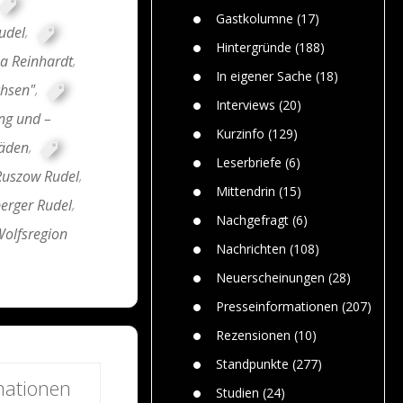
n
Gefährlic
Wolf faszi
Gastkolumne
(17)
Wolfs ge
udel
,
dem Men
Hintergründe
(188)
ka Reinhardt
,
Jim Bran
In eigener Sache
(18)
Warum W
chsen"
,
Mensche
Interviews
(20)
ng und –
gelegentl
Kurzinfo
(129)
Dr. Frank
häden
,
Die Jagd,
Leserbriefe
(6)
Ruszow Rudel
,
und die J
Mittendrin
(15)
erger Rudel
,
Nachgefragt
(6)
olfsregion
Nachrichten
(108)
Neuerscheinungen
(28)
Presseinformationen
(207)
Rezensionen
(10)
Standpunkte
(277)
mationen
Studien
(24)