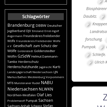
A
Biosphärenr
Daubitz
,
Schlagwörter
Knappen
Brandenburg
DBBW
Deutscher
DJV
Landratsa
Jagdverband
Emsland
Ernst-Ingolf
Freundeskreis freilebender
Angermann
forschung
,
Wölfe
Freundeskreis Freilebender Wölfe
Gesellschaft zum Schutz der
Pumpak
,
e.V.
Wölfe
Goldenstedter
Goldenstedt
Schleife
,
GzSdW
Wölfin
Helmut Dammann-
Ulrich 
Tamke
Herdenschutz
Kurti
Herdenschutzhunde
Jagdrecht
LJN
Landesjägerschaft Niedersachsen
Markus Bathen
Mecklenburg Vorpommern
NABU
MT6
Munsteraner Rudel
Niedersachsen
NLWKN
Olaf Lies
Nordrhein-Westfalen
Sachsen
Pumpak
Problemwolf
Stefan
Sachsen-Anhalt
Schweiz