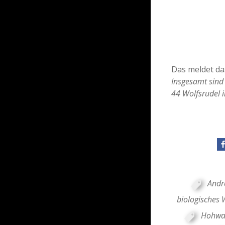
Das meldet da
Insgesamt sind
44 Wolfsrudel 
Andr
biologisches 
Hohwa