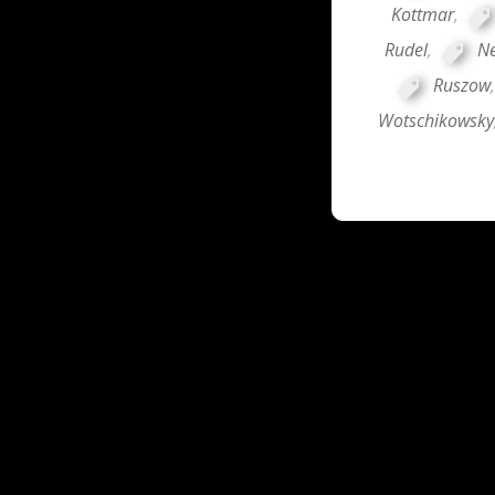
Kottmar
,
Rudel
,
Ne
Ruszow
Wotschikowsky