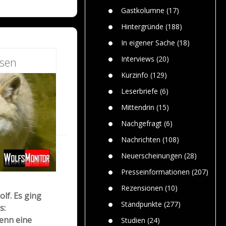
n
Gefährlic
Wolf faszi
Gastkolumne
(17)
Wolfs ge
dem Men
Hintergründe
(188)
Jim Bran
In eigener Sache
(18)
Warum W
Mensche
Interviews
(20)
esen
gelegentl
Kurzinfo
(129)
Dr. Frank
Die Jagd,
Leserbriefe
(6)
und die J
Mittendrin
(15)
Nachgefragt
(6)
Nachrichten
(108)
Neuerscheinungen
(28)
Presseinformationen
(207)
Rezensionen
(10)
lf. Es ging
Standpunkte
(277)
s:
enn eine
Studien
(24)