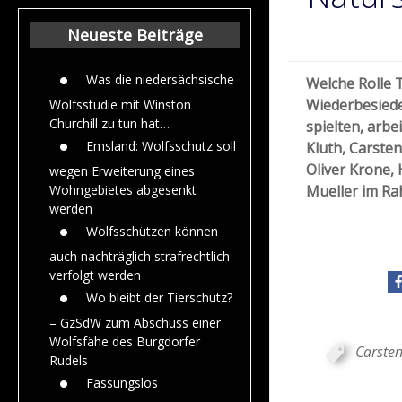
Beiträge aus de
Jahr 2015
Neueste Beiträge
Was die niedersächsische
Welche Rolle 
Wiederbesiede
Wolfsstudie mit Winston
Churchill zu tun hat…
spielten, arbe
Emsland: Wolfsschutz soll
Kluth, Carsten
Oliver Krone
wegen Erweiterung eines
Mueller im Ra
Wohngebietes abgesenkt
werden
Wolfsschützen können
auch nachträglich strafrechtlich
verfolgt werden
Wo bleibt der Tierschutz?
– GzSdW zum Abschuss einer
Wolfsfähe des Burgdorfer
Carste
Rudels
Fassungslos