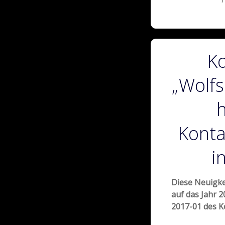
K
„Wolfs
h
Konta
i
Diese Neuigke
auf das Jahr 2
2017-01 des K