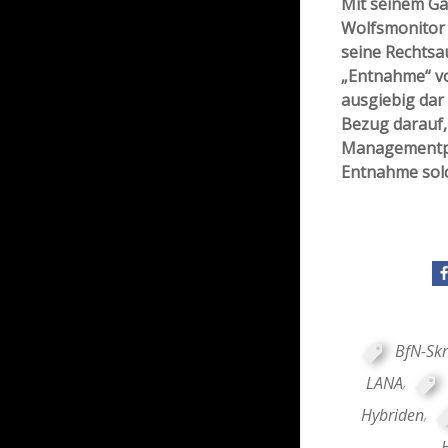
Mit seinem Ga
Wolfsmonitor 
seine Rechtsa
„Entnahme“ v
ausgiebig dar 
Bezug darauf, 
Managementpl
Entnahme solc
BfN-Skr
LANA
,
Hybriden
,