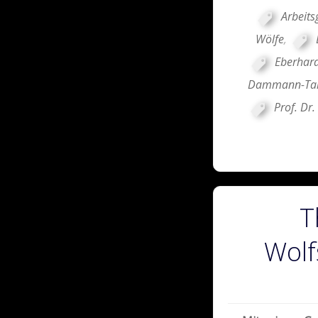
Arbeit
Wölfe
,
Eberhard
Dammann-Ta
Prof. Dr.
T
Wolf