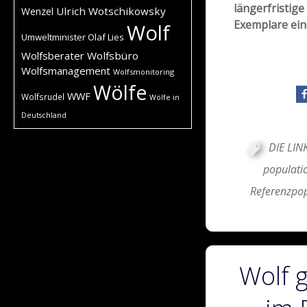
längerfristige
Ulrich Wotschikowsky
Wenzel
Exemplare ein
Wolf
Umweltminister Olaf Lies
Wolfsberater
Wolfsbüro
Wolfsmanagement
Wolfsmonitoring
Wölfe
WWF
Wolfsrudel
Wölfe in
Deutschland
DIE LIN
populati
Referenzpop
Wolf 