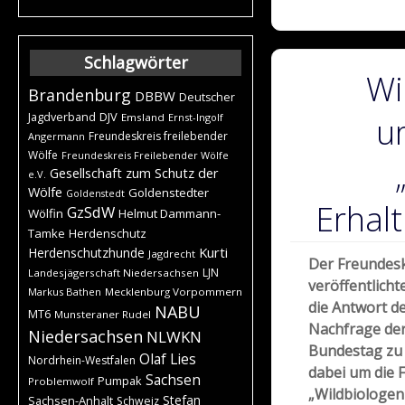
Schlagwörter
Wi
Brandenburg
DBBW
Deutscher
DJV
Jagdverband
Emsland
Ernst-Ingolf
u
Freundeskreis freilebender
Angermann
Wölfe
Freundeskreis Freilebender Wölfe
Gesellschaft zum Schutz der
e.V.
Wölfe
Goldenstedter
Goldenstedt
Erhal
GzSdW
Wölfin
Helmut Dammann-
Tamke
Herdenschutz
Kurti
Herdenschutzhunde
Jagdrecht
Der Freundesk
LJN
Landesjägerschaft Niedersachsen
veröffentlicht
Markus Bathen
Mecklenburg Vorpommern
die Antwort de
NABU
MT6
Munsteraner Rudel
Nachfrage der
Niedersachsen
NLWKN
Bundestag zu 
Olaf Lies
Nordrhein-Westfalen
dabei um die 
Sachsen
Pumpak
Problemwolf
„Wildbiologen
Stefan
Sachsen-Anhalt
Schweiz