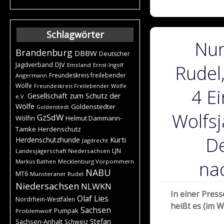
Schlagwörter
Nun 
Brandenburg
DBBW
Deutscher
DJV
Jagdverband
Emsland
Ernst-Ingolf
Rudel
Freundeskreis freilebender
Angermann
Wölfe
Freundeskreis Freilebender Wölfe
4 Ei
Gesellschaft zum Schutz der
e.V.
Wölfe
Goldenstedter
Goldenstedt
Wolfsj
GzSdW
Wölfin
Helmut Dammann-
Tamke
Herdenschutz
D
Kurti
Herdenschutzhunde
Jagdrecht
LJN
Landesjägerschaft Niedersachsen
na
Markus Bathen
Mecklenburg Vorpommern
NABU
MT6
Munsteraner Rudel
Niedersachsen
NLWKN
In einer Pres
Olaf Lies
Nordrhein-Westfalen
heißt es (im W
Sachsen
Pumpak
Problemwolf
Stefan
Sachsen-Anhalt
Schweiz