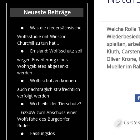
Beiträge aus de
Jahr 2015
Neueste Beiträge
Was die niedersächsische
Welche Rolle 
Wiederbesiede
Wolfsstudie mit Winston
Churchill zu tun hat…
spielten, arbe
Emsland: Wolfsschutz soll
Kluth, Carsten
Oliver Krone
wegen Erweiterung eines
Mueller im Ra
Wohngebietes abgesenkt
werden
Wolfsschützen können
auch nachträglich strafrechtlich
verfolgt werden
Wo bleibt der Tierschutz?
– GzSdW zum Abschuss einer
Wolfsfähe des Burgdorfer
Carste
Rudels
Fassungslos