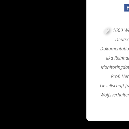
1600 Wö
Deutsc
Dokumentation
Ilka Reinha
Monitoringda
Prof. He
Gesellschaft f
Wolfsverhalte