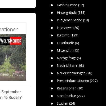
n
Gefährlic
Wolf faszi
Gastkolumne
(17)
Wolfs ge
dem Men
Hintergründe
(188)
Jim Bran
In eigener Sache
(18)
Warum W
Mensche
Interviews
(20)
mationen
gelegentl
Kurzinfo
(129)
Dr. Frank
Die Jagd,
Leserbriefe
(6)
und die J
Mittendrin
(15)
Nachgefragt
(6)
Nachrichten
(108)
Neuerscheinungen
(28)
Presseinformationen
(207)
Rezensionen
(10)
3. September
Standpunkte
(277)
on 46 Rudeln“
Studien
(24)