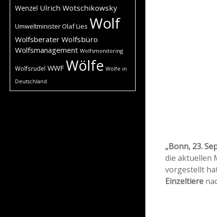
Ulrich Wotschikowsky
Wenzel
Wolf
Umweltminister Olaf Lies
Wolfsberater
Wolfsbüro
Wolfsmanagement
Wolfsmonitoring
Wölfe
WWF
Wolfsrudel
Wölfe in
Deutschland
„Bonn, 23. Se
die aktuellen
vorgestellt ha
Einzeltiere
nac