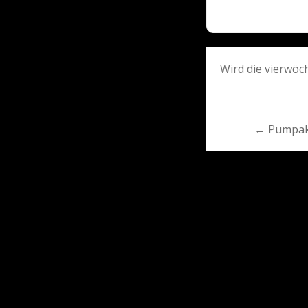
Post
Wird die vierwö
navigati
← Pumpak: