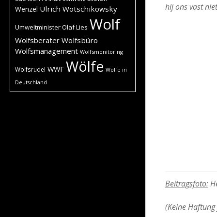
hij ons vast ni
Ulrich Wotschikowsky
Wenzel
Wolf
Umweltminister Olaf Lies
Wolfsberater
Wolfsbüro
Wolfsmanagement
Wolfsmonitoring
Wölfe
WWF
Wolfsrudel
Wölfe in
Deutschland
Beitragsfoto:
He
(Keine Haftung 