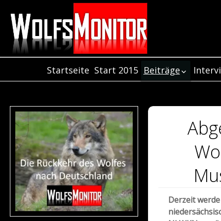
Startseite
Start 2015
Beiträge
Interv
Inter
Beiträge aus dem
Jahr 2021
Inter
Beiträge aus dem
Inter
Jahr 2020
Abg
Beiträge aus dem
Jahr 2019
Wol
Beiträge aus dem
Jahr 2018
Mu
Beiträge aus de
Jahr 2017
Derzeit werde 
Beiträge aus dem
niedersächsi
Jahr 2016