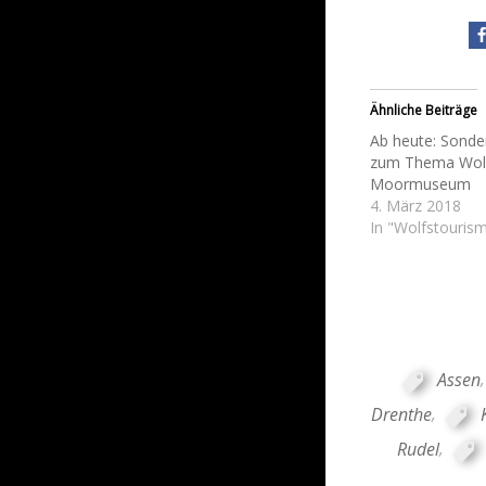
Ähnliche Beiträge
Ab heute: Sonde
zum Thema Wolf
Moormuseum
4. März 2018
In "Wolfstouris
Assen
Drenthe
,
Rudel
,