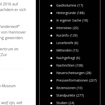
Paolo Mol
n
Gefährlic
il 2016 auf
Wolf fasz
Gastkolumne
(17)
Wolfs ge
achdem er sich
dem Men
Hintergründe
(188)
Jim Bran
In eigener Sache
(18)
Warum W
Wanderwolf“
Mensche
Interviews
(20)
gelegentl
h von Hannover
Kurzinfo
(129)
ung geworden.
Dr. Frank
Die Jagd,
Leserbriefe
(6)
und die J
zentrum im
Mittendrin
(15)
(Zur
Nachgefragt
(6)
Nachrichten
(108)
Neuerscheinungen
(28)
Presseinformationen
(207)
 in Museum
Rezensionen
(10)
Standpunkte
(277)
olf zijn, valt
Studien
(24)