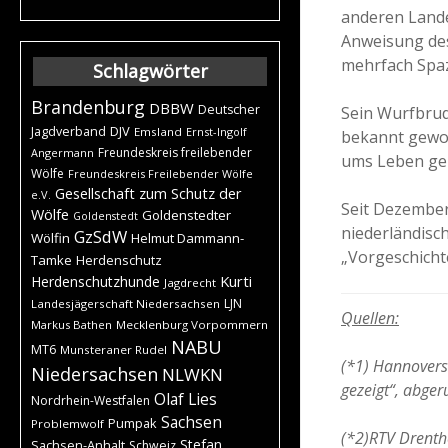
anderen Landes
Anweisung des
mehrfach Spaz
Schlagwörter
Brandenburg
DBBW
Deutscher
Sein Wurfbrud
DJV
Jagdverband
Emsland
Ernst-Ingolf
bekannt gewor
Freundeskreis freilebender
Angermann
ums Leben gek
Wölfe
Freundeskreis Freilebender Wölfe
Gesellschaft zum Schutz der
e.V.
Seit Dezember
Wölfe
Goldenstedter
Goldenstedt
niederländisch
GzSdW
Wölfin
Helmut Dammann-
„Vorgeschicht
Tamke
Herdenschutz
Kurti
Herdenschutzhunde
Jagdrecht
LJN
Landesjägerschaft Niedersachsen
Quellen:
Markus Bathen
Mecklenburg Vorpommern
NABU
MT6
Munsteraner Rudel
(*1) Hannovers
Niedersachsen
NLWKN
gezeigt“, abge
Olaf Lies
Nordrhein-Westfalen
Sachsen
Pumpak
Problemwolf
(*2)RTV Drenthe
Stefan
Sachsen-Anhalt
Schweiz