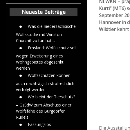
NLWKN – präpa
Beiträge aus dem
Kurti“ (MT6) s
Jahr 2015
Neueste Beiträge
September 2
Hannover in d
Was die niedersächsische
Wildtier kehrt
Wolfsstudie mit Winston
Churchill zu tun hat…
Emsland: Wolfsschutz soll
wegen Erweiterung eines
Wohngebietes abgesenkt
werden
Wolfsschützen können
auch nachträglich strafrechtlich
verfolgt werden
Wo bleibt der Tierschutz?
– GzSdW zum Abschuss einer
Wolfsfähe des Burgdorfer
Rudels
Fassungslos
Die Ausstellu