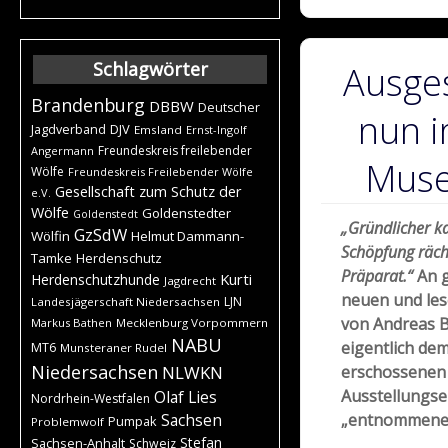
Schlagwörter
Ausges
Brandenburg
DBBW
Deutscher
nun 
DJV
Jagdverband
Emsland
Ernst-Ingolf
Freundeskreis freilebender
Angermann
Muse
Wölfe
Freundeskreis Freilebender Wölfe
Gesellschaft zum Schutz der
e.V.
Wölfe
Goldenstedter
Goldenstedt
„Gründlicher k
GzSdW
Wölfin
Helmut Dammann-
Schöpfung räch
Tamke
Herdenschutz
Präparat.“
An g
Kurti
Herdenschutzhunde
Jagdrecht
neuen und les
LJN
Landesjägerschaft Niedersachsen
von Andreas B
Markus Bathen
Mecklenburg Vorpommern
NABU
eigentlich dem
MT6
Munsteraner Rudel
Niedersachsen
NLWKN
erschossenen 
Ausstellungse
Olaf Lies
Nordrhein-Westfalen
„entnommenen
Sachsen
Pumpak
Problemwolf
Stefan
Sachsen-Anhalt
Schweiz