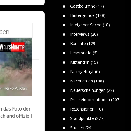
n
Gefährlic
Wolf faszi
Gastkolumne
(17)
Wolfs ge
dem Men
Hintergründe
(188)
Jim Bran
In eigener Sache
(18)
Warum W
esen
Mensche
Interviews
(20)
gelegentl
Kurzinfo
(129)
Dr. Frank
Die Jagd,
Leserbriefe
(6)
und die J
Mittendrin
(15)
Nachgefragt
(6)
Nachrichten
(108)
Neuerscheinungen
(28)
Presseinformationen
(207)
n das Foto der
Rezensionen
(10)
hland offiziell
Standpunkte
(277)
Studien
(24)