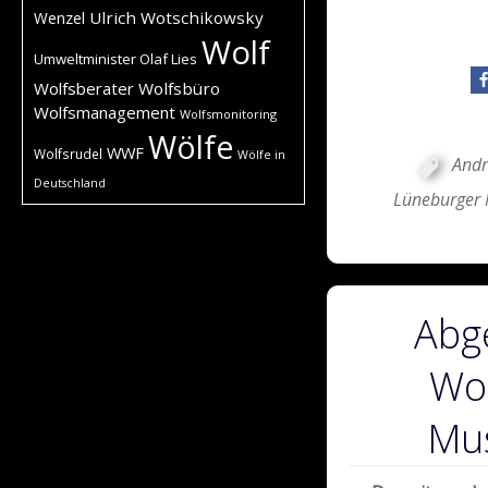
Ulrich Wotschikowsky
Wenzel
Wolf
Umweltminister Olaf Lies
Wolfsberater
Wolfsbüro
Wolfsmanagement
Wolfsmonitoring
Wölfe
WWF
Wolfsrudel
Wölfe in
Andr
Deutschland
Lüneburger
Abg
Wol
Mu