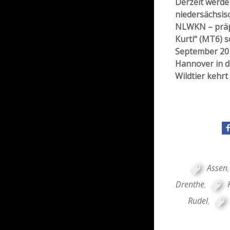
Derzeit werde 
niedersächsi
NLWKN – präpa
Kurti“ (MT6) s
September 2
Hannover in d
Wildtier kehrt
Assen
Drenthe
,
Rudel
,