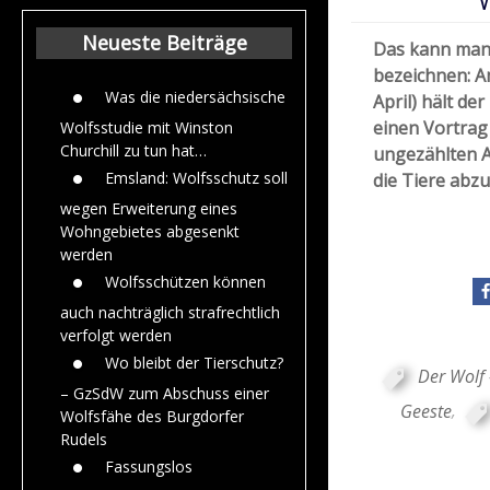
Beiträge aus de
Jahr 2015
Neueste Beiträge
Das kann man 
bezeichnen: 
Was die niedersächsische
April) hält de
einen Vortrag 
Wolfsstudie mit Winston
Churchill zu tun hat…
ungezählten 
Emsland: Wolfsschutz soll
die Tiere abzu
wegen Erweiterung eines
Wohngebietes abgesenkt
werden
Wolfsschützen können
auch nachträglich strafrechtlich
verfolgt werden
Wo bleibt der Tierschutz?
Der Wolf 
– GzSdW zum Abschuss einer
Geeste
,
Wolfsfähe des Burgdorfer
Rudels
Fassungslos